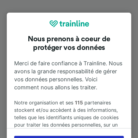
Destinations populaires depuis
Eggesin
Nous prenons à coeur de
protéger vos données
Durée
Merci de faire confiance à Trainline. Nous
À Pasewalk
25 m
avons la grande responsabilité de gérer
vos données personnelles. Voici
À Anklam
1 h 20 m
comment nous allons les traiter.
À Berlin
2 h 15 m
Notre organisation et ses
115
partenaires
stockent et/ou accèdent à des informations,
telles que les identifiants uniques de cookies
À Berlin Hbf
2 h 22 m
pour traiter les données personnelles, sur un
appareil. Vous pouvez accepter ou gérer vos
À Bernau (b Berlin)
2 h 0 m