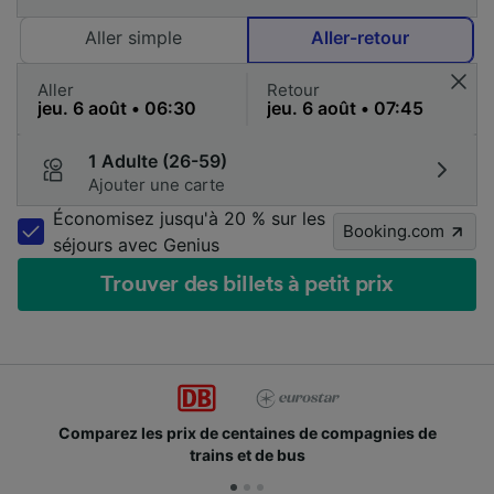
Aller simple
Aller-retour
Aller
Retour
1 Adulte (26-59)
Ajouter une carte
Économisez jusqu'à 20 % sur les
Booking.com
séjours avec Genius
Trouver des billets à petit prix
es de compagnies de
Des millions de voyageurs nous
bus