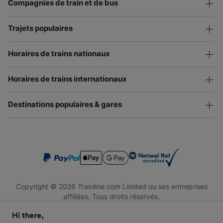
Compagnies de train et de bus
Trajets populaires
Horaires de trains nationaux
Horaires de trains internationaux
Destinations populaires & gares
Copyright © 2026 Trainline.com Limited ou ses entreprises
affiliées. Tous droits réservés.
Trainline.com Limited est immatriculée en Angleterre et au Pays
Hi there,
de Galles. Numéro d'immatriculation : 3846791. Siège social : 1