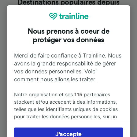
Destinations populaires depuis
Eggenfelden Mitte
Nous prenons à coeur de
Durée
protéger vos données
À Salzburg Hbf
2 h 17 m
Merci de faire confiance à Trainline. Nous
avons la grande responsabilité de gérer
À Prague
7 h 28 m
vos données personnelles. Voici
comment nous allons les traiter.
À Freilassing
1 h 53 m
Notre organisation et ses
115
partenaires
stockent et/ou accèdent à des informations,
À Freising
1 h 59 m
telles que les identifiants uniques de cookies
pour traiter les données personnelles, sur un
À Innsbruck Hbf
3 h 27 m
appareil. Vous pouvez accepter ou gérer vos
préférences, notamment en exerçant votre
J'accepte