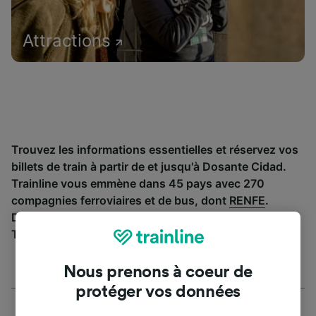
Attractions
Trouvez les informations essentielles et réservez vos
billets de train à partir de et jusqu'à Dosante Cidad.
Trainline vous emmène dans 45 pays avec 270
compagnies ferroviaires et de bus, dont
RENFE
.
Découvrez jusqu’où vous pouvez voyager avec
Trainline aujourd’hui.
Nous prenons à coeur de
protéger vos données