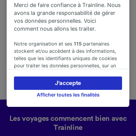
Merci de faire confiance à Trainline. Nous
avons la grande responsabilité de gérer
vos données personnelles. Voici
Adresse
comment nous allons les traiter.
9574 Dosante
Notre organisation et ses
115
partenaires
Spain
stockent et/ou accèdent à des informations,
telles que les identifiants uniques de cookies
pour traiter les données personnelles, sur un
appareil. Vous pouvez accepter ou gérer vos
préférences, notamment en exerçant votre
J'accepte
droit d’opposition à l’intérêt légitime, en
cliquant ci-dessous ou à tout moment sur la
Afficher toutes les finalités
page de la politique de confidentialité. Ces
préférences seront signalées à nos partenaires
et n’affecteront pas les données de navigation.
Les voyages commencent bien avec
Vos données ne seront pas utilisées à des fins
Trainline
de traçage si vous nous avez demandé de ne