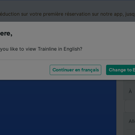
réduction sur votre première réservation sur notre app, jus
ere,
Cartes de réduction
Business
Panier
Mes
ou like to view Trainline in English?
Continuer en français
Change to E
De
À
All