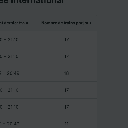
e International
ience et
et dernier train
Nombre de trains par jour
0 – 21:10
17
0 – 21:10
17
9 – 20:49
18
0 – 21:10
17
0 – 21:10
17
9 – 20:49
11