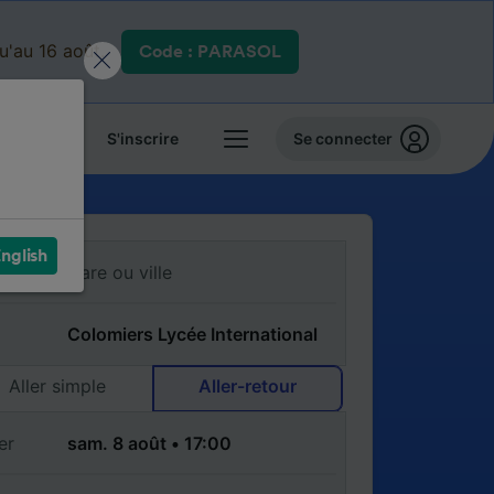
qu'au 16 août.
Code : PARASOL
 billets
S'inscrire
Se connecter
nglish
Aller simple
Aller-retour
er