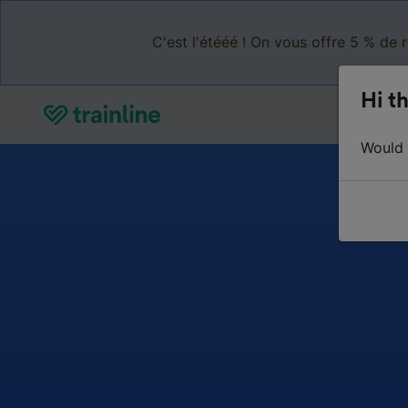
C'est l'étééé ! On vous offre 5 % de 
Hi th
Would y