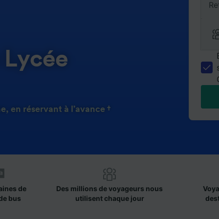
Re
 Lycée
, en réservant à l’avance †
aines de
Des millions de voyageurs nous
Voya
de bus
utilisent chaque jour
des