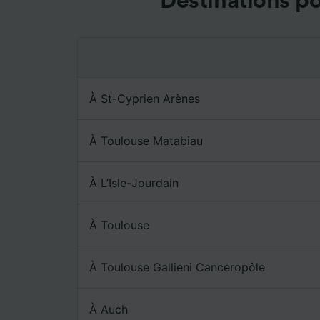
Destinations p
mesure 
dévelop
Liste d
À St-Cyprien Arènes
À Toulouse Matabiau
À L’Isle-Jourdain
À Toulouse
À Toulouse Gallieni Canceropôle
À Auch