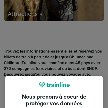
Attractions
Trouvez les informations essentielles et réservez vos
billets de train à partir de et jusqu'à Chlumec nad
Cidlinou. Trainline vous emmène dans 45 pays avec
270 compagnies ferroviaires et de bus, dont
SNCF
.
Découvrez jusqu’où vous pouvez voyager avec
Trainline aujourd’hui.
Nous prenons à coeur de
protéger vos données