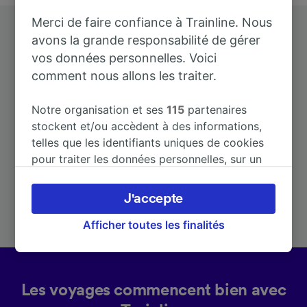
Merci de faire confiance à Trainline. Nous
avons la grande responsabilité de gérer
vos données personnelles. Voici
comment nous allons les traiter.
Destinations populaires depuis
Notre organisation et ses
115
partenaires
stockent et/ou accèdent à des informations,
Chlumec nad Cidlinou
telles que les identifiants uniques de cookies
pour traiter les données personnelles, sur un
appareil. Vous pouvez accepter ou gérer vos
Durée
préférences, notamment en exerçant votre
J'accepte
droit d’opposition à l’intérêt légitime, en
À Prague
1 h 11 m
cliquant ci-dessous ou à tout moment sur la
Afficher toutes les finalités
page de la politique de confidentialité. Ces
préférences seront signalées à nos partenaires
et n’affecteront pas les données de navigation.
Les voyages commencent bien avec
Vos données ne seront pas utilisées à des fins