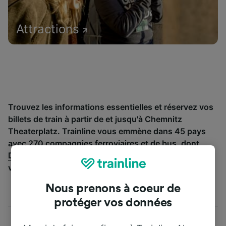
Attractions
Trouvez les informations essentielles et réservez vos
billets de train à partir de et jusqu'à Chemnitz
Theaterplatz. Trainline vous emmène dans 45 pays
avec 270 compagnies ferroviaires et de bus, dont
Deutsche Bahn
. Découvrez jusqu’où vous pouvez
voyager avec Trainline aujourd’hui.
Nous prenons à coeur de
protéger vos données