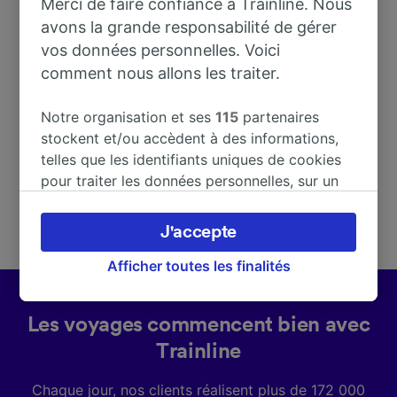
Merci de faire confiance à Trainline. Nous
avons la grande responsabilité de gérer
vos données personnelles. Voici
Adresse
comment nous allons les traiter.
Deutschland
Notre organisation et ses
115
partenaires
stockent et/ou accèdent à des informations,
telles que les identifiants uniques de cookies
pour traiter les données personnelles, sur un
appareil. Vous pouvez accepter ou gérer vos
préférences, notamment en exerçant votre
J'accepte
droit d’opposition à l’intérêt légitime, en
cliquant ci-dessous ou à tout moment sur la
Afficher toutes les finalités
page de la politique de confidentialité. Ces
préférences seront signalées à nos partenaires
Les voyages commencent bien avec
et n’affecteront pas les données de navigation.
Trainline
Vos données ne seront pas utilisées à des fins
de traçage si vous nous avez demandé de ne
Chaque jour, nos clients réalisent plus de 172 000
pas vous tracer.