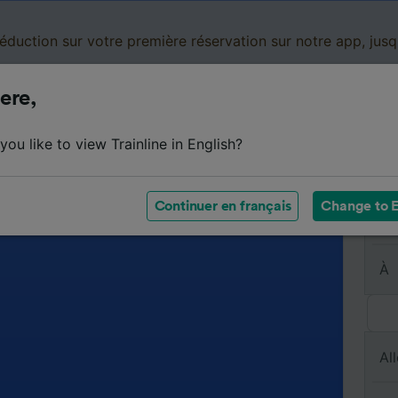
réduction sur votre première réservation sur notre app, jus
ere,
Cartes de réduction
Business
Panier
Mes
ou like to view Trainline in English?
Continuer en français
Change to E
De
À
All