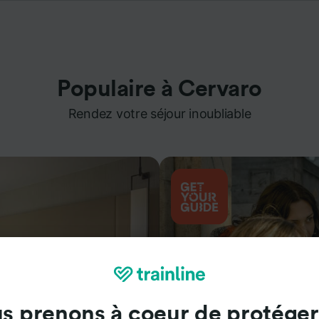
Populaire à Cervaro
Rendez votre séjour inoubliable
s prenons à coeur de protéger