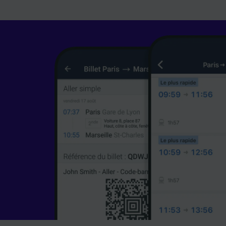
les fina
Utiliser
caractér
des info
mesure 
dévelop
Liste d