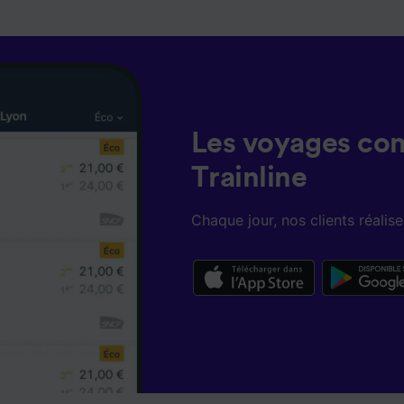
lités suivantes :
 des données de géolocalisation précises. Analyser activem
istiques de l’appareil pour l’identification. Stocker et/ou a
rmations sur un appareil. Publicités et contenu personnalis
de performance des publicités et du contenu, études d’aud
pement de services.
e nos partenaires (fournisseurs)
Les voyages co
Trainline
Chaque jour, nos clients réali