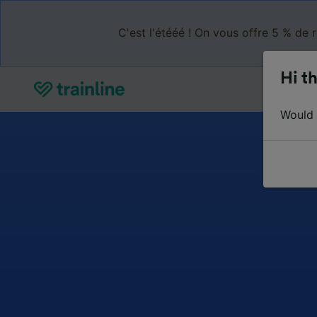
C'est l'étééé ! On vous offre 5 % de 
Hi th
Would y