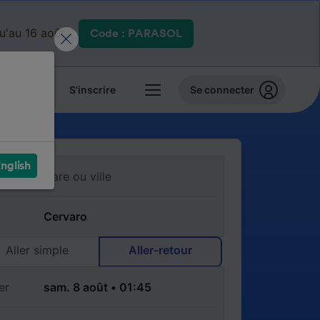
qu'au 16 août.
Code : PARASOL
 billets
S'inscrire
Se connecter
nglish
Aller simple
Aller-retour
er