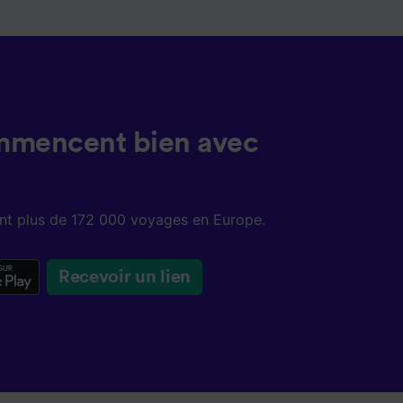
ent les
ccéder à
és,
ience et
mmencent bien avec
sent plus de 172 000 voyages en Europe.
Recevoir un lien