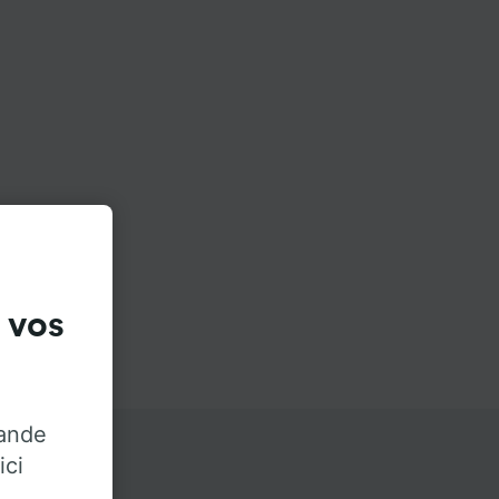
 vos
rande
ici