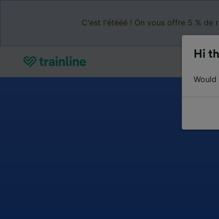
C'est l'étééé ! On vous offre 5 % de 
Hi th
Would y