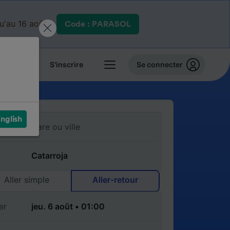
qu'au 16 août.
Code : PARASOL
 billets
S'inscrire
Se connecter
nglish
Aller simple
Aller-retour
er