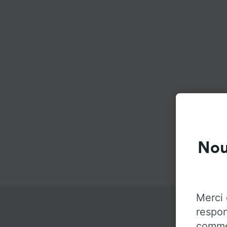
Nou
Merci 
respon
commen