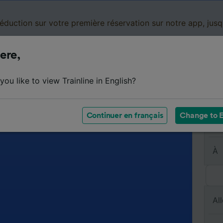
réduction sur votre première réservation sur notre app, jus
ere,
Cartes de réduction
Business
Panier
Mes
ou like to view Trainline in English?
Continuer en français
Change to E
De
À
All