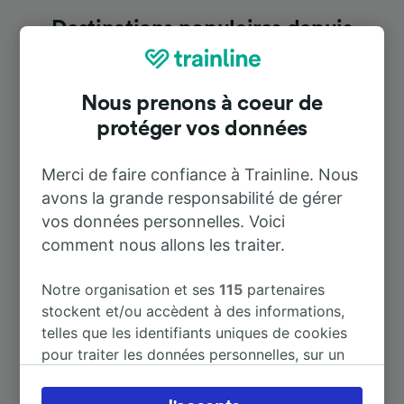
Destinations populaires depuis
Castione dei Marchesi
Nous prenons à coeur de
Durée
protéger vos données
À Bellinzona
7 h 38 m
Merci de faire confiance à Trainline. Nous
avons la grande responsabilité de gérer
vos données personnelles. Voici
À Fidenza
7 h 17 m
comment nous allons les traiter.
À Bologna
7 h 1 m
Notre organisation et ses
115
partenaires
stockent et/ou accèdent à des informations,
À Parma
6 h 42 m
telles que les identifiants uniques de cookies
pour traiter les données personnelles, sur un
appareil. Vous pouvez accepter ou gérer vos
À Metzingen (Württ)
12 h 10 m
préférences, notamment en exerçant votre