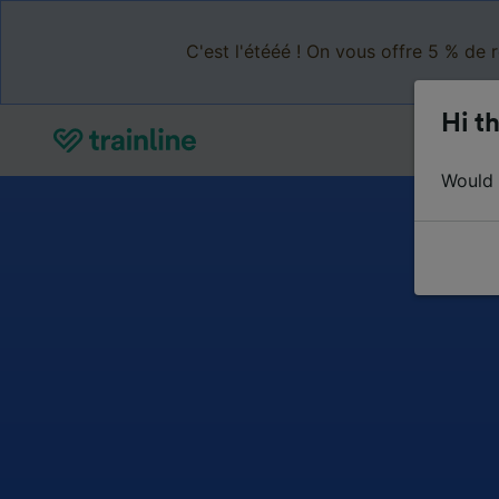
C'est l'étééé ! On vous offre 5 % de 
Hi th
Would y