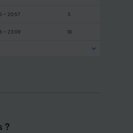
ience et
5 – 20:57
5
8 – 23:09
18
s ?