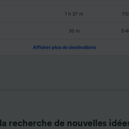
de performance des publicités et du contenu, études d’aud
pement de services.
1 h 37 m
7:5
e nos partenaires (fournisseurs)
30 m
5:4
Afficher plus de destinations
la recherche de nouvelles idée