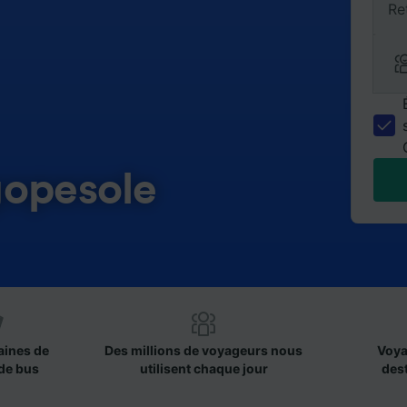
Re
gopesole
aines de
Des millions de voyageurs nous
Voya
de bus
utilisent chaque jour
des