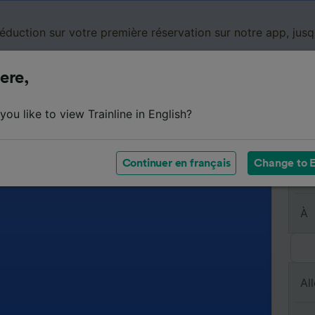
réduction sur votre première réservation sur notre app, jus
ere,
Cartes de réduction
Business
Panier
Mes
ou like to view Trainline in English?
Continuer en français
Change to E
De
À
All