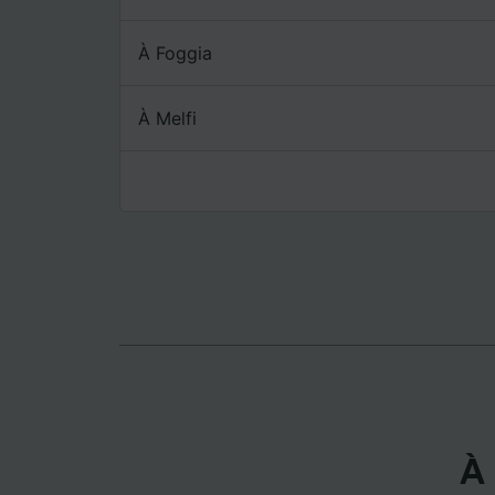
mesure 
dévelop
À Foggia
Liste d
À Melfi
À 