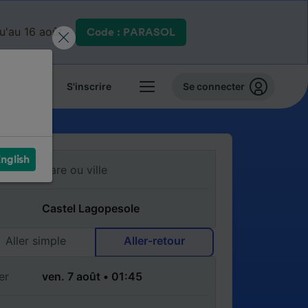
qu'au 16 août.
Code : PARASOL
 billets
S'inscrire
Se connecter
nglish
Aller simple
Aller-retour
er