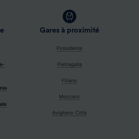
le
Gares à proximité
Possidente
a-
Pietragalla
Filiano
nia
Moccaro
ale
Avigliano Città