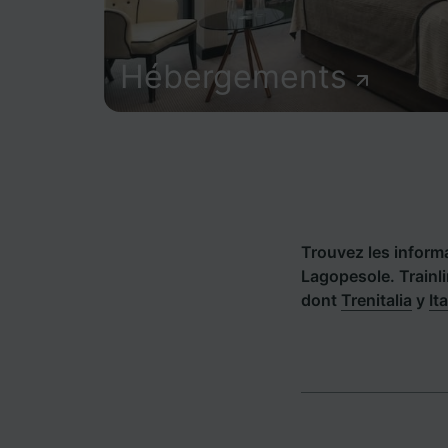
Hébergements
Trouvez les informat
Lagopesole. Trainl
dont
Trenitalia
y
It