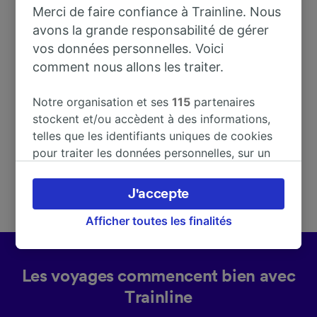
Merci de faire confiance à Trainline. Nous
avons la grande responsabilité de gérer
vos données personnelles. Voici
Adresse
comment nous allons les traiter.
23849 Rogeno
Notre organisation et ses
115
partenaires
Italy
stockent et/ou accèdent à des informations,
telles que les identifiants uniques de cookies
pour traiter les données personnelles, sur un
appareil. Vous pouvez accepter ou gérer vos
préférences, notamment en exerçant votre
J'accepte
droit d’opposition à l’intérêt légitime, en
cliquant ci-dessous ou à tout moment sur la
Afficher toutes les finalités
page de la politique de confidentialité. Ces
préférences seront signalées à nos partenaires
et n’affecteront pas les données de navigation.
Les voyages commencent bien avec
Vos données ne seront pas utilisées à des fins
Trainline
de traçage si vous nous avez demandé de ne