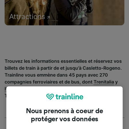
Attractions
Trouvez les informations essentielles et réservez vos
billets de train à partir de et jusqu'à Casletto-Rogeno.
Trainline vous emmène dans 45 pays avec 270
compagnies ferroviaires et de bus, dont
Trenitalia
y
Italo
. Découvrez jusqu’où vous pouvez voyager avec
Trainline aujourd’hui.
Nous prenons à coeur de
protéger vos données