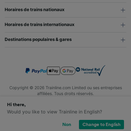
Horaires de trains nationaux
Horaires de trains internationaux
Destinations populaires & gares
Copyright © 2026 Trainline.com Limited ou ses entreprises
affiliées. Tous droits réservés.
Trainline.com Limited est immatriculée en Angleterre et au Pays
Hi there,
de Galles. Numéro d'immatriculation : 3846791. Siège social : 1
Stonecutter St, London EC4A 4AH, Royaume-Uni. Numéro de
Would you like to view Trainline in English?
TVA : 791 7261 06.
Non
Change to English