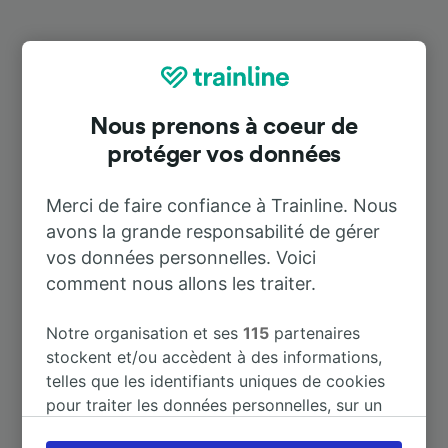
Destinations populaires depuis
Carrascosa de Henares
Nous prenons à coeur de
protéger vos données
Durée
Merci de faire confiance à Trainline. Nous
À Guadalajara Estación
57 m
avons la grande responsabilité de gérer
vos données personnelles. Voici
À Jadraque
13 m
comment nous allons les traiter.
À Madrid
2 h 18 m
Notre organisation et ses
115
partenaires
stockent et/ou accèdent à des informations,
telles que les identifiants uniques de cookies
À Alcalá de Henares
1 h 59 m
pour traiter les données personnelles, sur un
appareil. Vous pouvez accepter ou gérer vos
À Espinosa de Henares
8 m