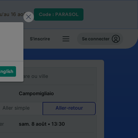
qu'au 16 août.
Code : PARASOL
 billets
S'inscrire
Se connecter
nglish
Aller simple
Aller-retour
er