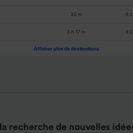
de performance des publicités et du contenu, études d’aud
pement de services.
30 m
6:2
e nos partenaires (fournisseurs)
3 h 17 m
6:2
Afficher plus de destinations
la recherche de nouvelles idée