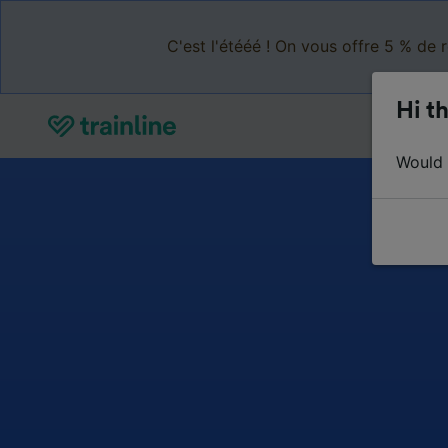
C'est l'étééé ! On vous offre 5 % de 
Hi th
Would y