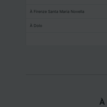
mesure 
dévelop
À Firenze Santa Maria Novella
Liste d
À Dolo
À 