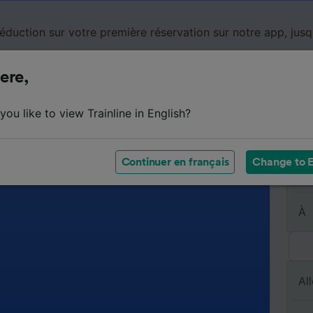
réduction sur votre première réservation sur notre app, jus
ere,
Cartes de réduction
Business
Panier
Mes
ou like to view Trainline in English?
Continuer en français
Change to E
De
À
All