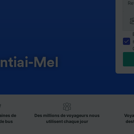
Re
ntiai-Mel
aines de
Des millions de voyageurs nous
Voya
de bus
utilisent chaque jour
des