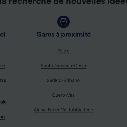
la recherche de nouvelles idée
el
Gares à proximité
Feltre
tre
Santa Giustina-Cesio
tro
Sedico-Bribano
Quero-Vas
ale
Alano-Fener-Valdobbiadene
no