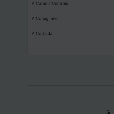
mesure 
À Catania Centrale
dévelop
Liste d
À Conegliano
À Cornuda