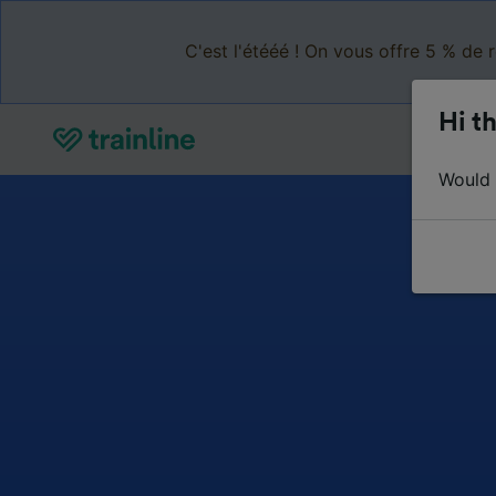
C'est l'étééé ! On vous offre 5 % de 
Hi th
Would y