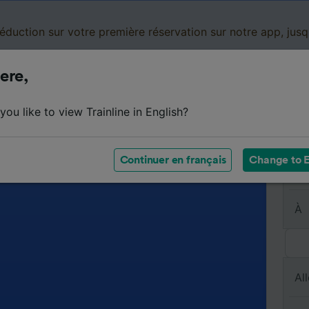
réduction sur votre première réservation sur notre app, jus
ere,
Cartes de réduction
Business
Panier
Mes
ou like to view Trainline in English?
Continuer en français
Change to E
De
À
All