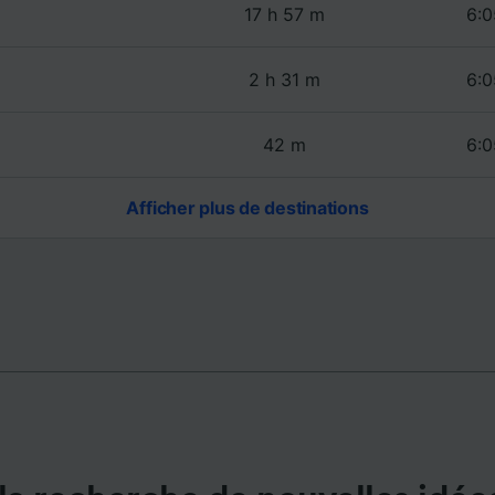
de performance des publicités et du contenu, études d’aud
17 h 57 m
6:0
pement de services.
e nos partenaires (fournisseurs)
2 h 31 m
6:0
42 m
6:0
Afficher plus de destinations