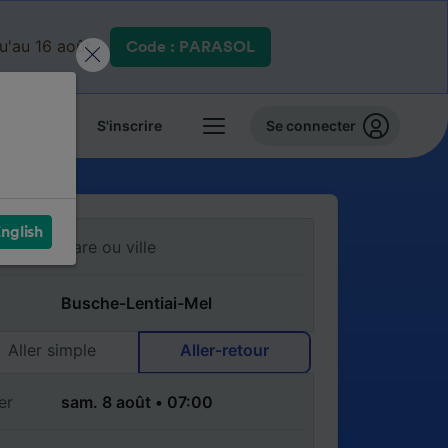
qu'au 16 août.
Code : PARASOL
 billets
S'inscrire
Se connecter
nglish
Aller simple
Aller-retour
er