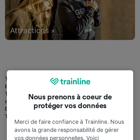
Attractions
Trouvez les informations essentielles et réservez vos
billets de train à partir de et jusqu'à Burey-la-Côte.
Trainline vous emmène dans 45 pays avec 270
Nous prenons à coeur de
compagnies ferroviaires et de bus, dont
SNCF
.
protéger vos données
Découvrez jusqu’où vous pouvez voyager avec
Trainline aujourd’hui.
Merci de faire confiance à Trainline. Nous
avons la grande responsabilité de gérer
vos données personnelles. Voici