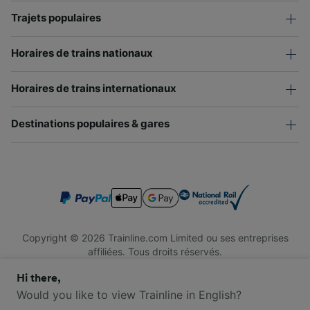
Trajets populaires
Horaires de trains nationaux
Horaires de trains internationaux
Destinations populaires & gares
Copyright © 2026 Trainline.com Limited ou ses entreprises
affiliées. Tous droits réservés.
Trainline.com Limited est immatriculée en Angleterre et au Pays
Hi there,
de Galles. Numéro d'immatriculation : 3846791. Siège social : 1
Stonecutter St, London EC4A 4AH, Royaume-Uni. Numéro de
Would you like to view Trainline in English?
TVA : 791 7261 06.