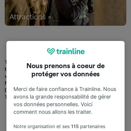
Attractions
Trouvez les informations essentielles et réservez vos
Nous prenons à coeur de
billets de train à partir de et jusqu'à Brianco. Trainline
protéger vos données
vous emmène dans 45 pays avec 270 compagnies
ferroviaires et de bus, dont
Trenitalia
y
Italo
.
Merci de faire confiance à Trainline. Nous
Découvrez jusqu’où vous pouvez voyager avec
avons la grande responsabilité de gérer
Trainline aujourd’hui.
vos données personnelles. Voici
comment nous allons les traiter.
Notre organisation et ses
115
partenaires