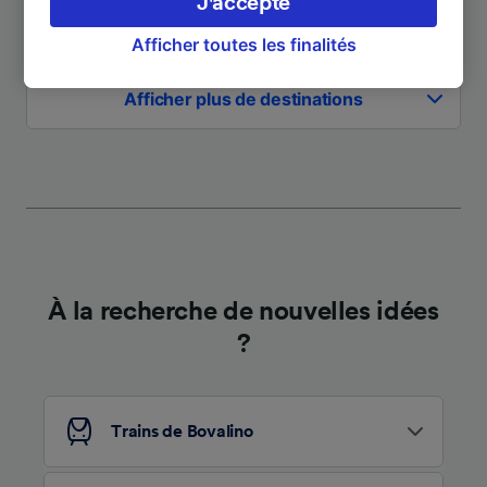
J'accepte
droit d’opposition à l’intérêt légitime, en
À Tropea
3 h 1 m
cliquant ci-dessous ou à tout moment sur la
Afficher toutes les finalités
page de la politique de confidentialité. Ces
préférences seront signalées à nos partenaires
Afficher plus de destinations
et n’affecteront pas les données de navigation.
Vos données ne seront pas utilisées à des fins
de traçage si vous nous avez demandé de ne
pas vous tracer.
Nos équipes ainsi que nos partenaires
externes, traitent des données selon les
finalités suivantes :
À la recherche de nouvelles idées
Utiliser des données de géolocalisation
précises. Analyser activement les
?
caractéristiques de l’appareil pour
l’identification. Stocker et/ou accéder à des
informations sur un appareil. Publicités et
contenu personnalisés, mesure de
Trains de Bovalino
performance des publicités et du contenu,
études d’audience et développement de