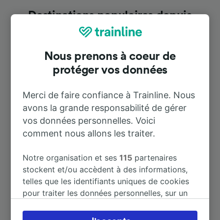
Destinations populaires depuis
Bovalino
Nous prenons à coeur de
Durée
protéger vos données
À Bianco
5 m
Merci de faire confiance à Trainline. Nous
avons la grande responsabilité de gérer
vos données personnelles. Voici
À Reggio di Calabria Centrale
1 h 3 m
comment nous allons les traiter.
À Gioiosa Jonica
18 m
Notre organisation et ses
115
partenaires
stockent et/ou accèdent à des informations,
À Locri
7 m
telles que les identifiants uniques de cookies
pour traiter les données personnelles, sur un
appareil. Vous pouvez accepter ou gérer vos
À Siderno
12 m
préférences, notamment en exerçant votre