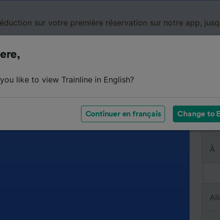
réduction sur votre première réservation sur notre app, jus
ere,
Cartes de réduction
Business
Panier
Mes
ou like to view Trainline in English?
Continuer en français
Change to E
De
À
All