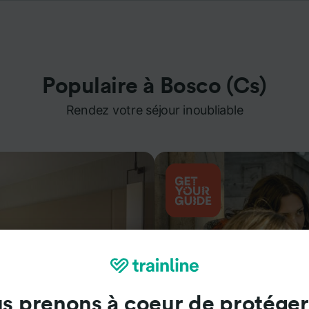
Populaire à Bosco (Cs)
Rendez votre séjour inoubliable
s prenons à coeur de protéger