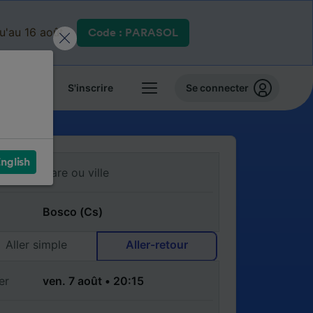
qu'au 16 août.
Code : PARASOL
 billets
S'inscrire
Se connecter
nglish
Aller simple
Aller-retour
er