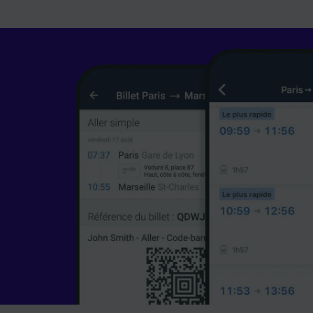
les fina
Utiliser
caractér
des info
mesure 
dévelop
Liste d