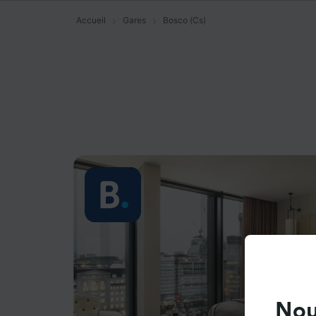
Accueil
Gares
Bosco (Cs)
Nou