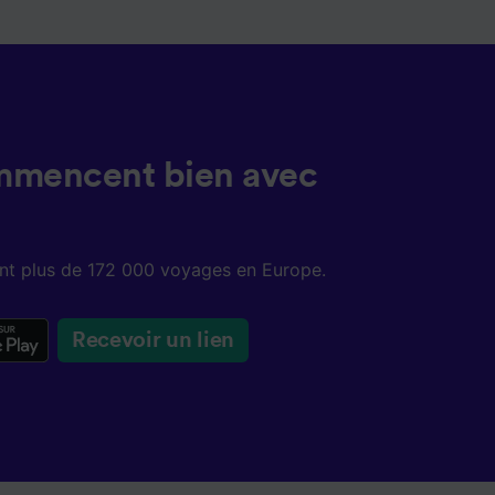
ent les
ccéder à
és,
ience et
mmencent bien avec
sent plus de 172 000 voyages en Europe.
Recevoir un lien