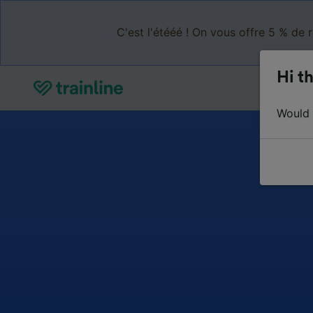
C'est l'étééé ! On vous offre 5 % de 
Hi th
Would y