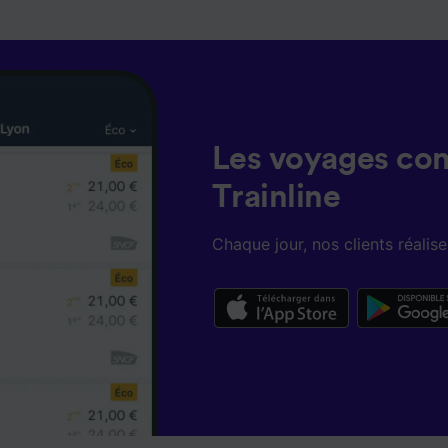
lités suivantes :
 des données de géolocalisation précises. Analyser activem
istiques de l’appareil pour l’identification. Stocker et/ou a
rmations sur un appareil. Publicités et contenu personnalis
de performance des publicités et du contenu, études d’aud
pement de services.
e nos partenaires (fournisseurs)
Les voyages co
Trainline
Chaque jour, nos clients réali