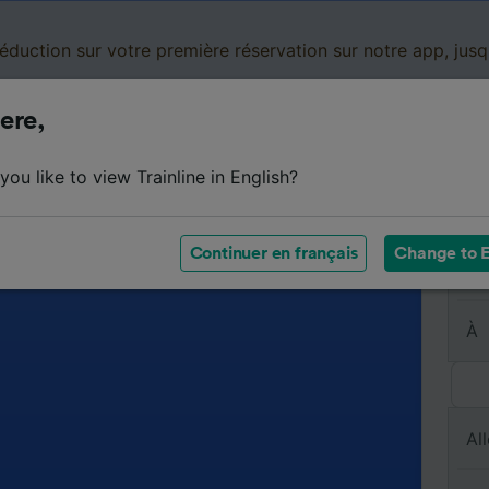
réduction sur votre première réservation sur notre app, jus
ere,
Cartes de réduction
Business
Panier
Mes
ou like to view Trainline in English?
Continuer en français
Change to E
De
À
All