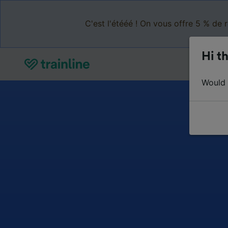
C'est l'étééé ! On vous offre 5 % de 
Hi th
Would y