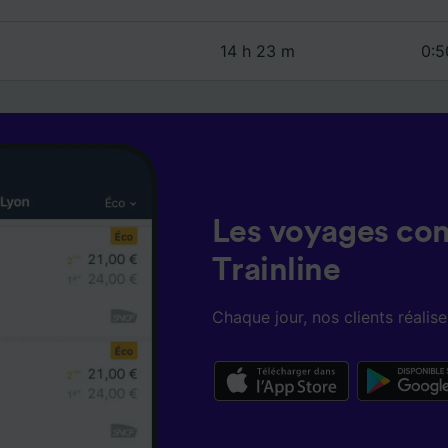
14 h 23 m
0:5
Les voyages co
Trainline
Chaque jour, nos clients réali