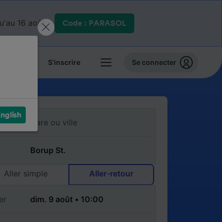
qu'au 16 août.
Code : PARASOL
 billets
S'inscrire
Se connecter
nglish
Aller simple
Aller-retour
er