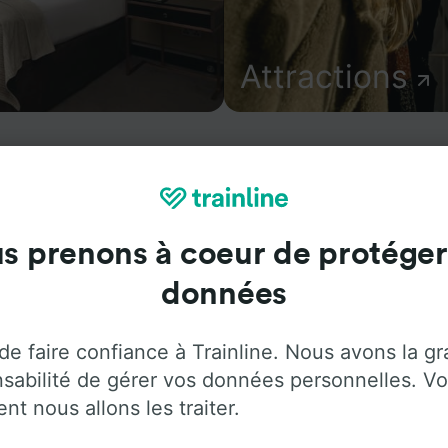
Attractions
s prenons à coeur de protéger
tions essentielles et réservez vos billets de train à partir 
s emmène dans 45 pays avec 270 compagnies ferroviaires e
données
usqu’où vous pouvez voyager avec Trainline aujourd’hui.
de faire confiance à Trainline. Nous avons la g
sabilité de gérer vos données personnelles. Vo
t nous allons les traiter.