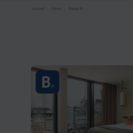
Accueil
Gares
Borup St.