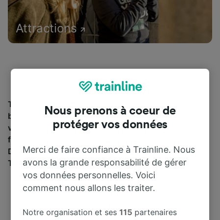
Attractions
Trouvez les informations essentielles et réservez vos
Nous prenons à coeur de
billets de train à partir de et jusqu'à Bomba. Trainline
protéger vos données
vous emmène dans 45 pays avec 270 compagnies
ferroviaires et de bus, dont
Trenitalia
y
Italo
.
Merci de faire confiance à Trainline. Nous
Découvrez jusqu’où vous pouvez voyager avec
avons la grande responsabilité de gérer
Trainline aujourd’hui.
vos données personnelles. Voici
comment nous allons les traiter.
Notre organisation et ses
115
partenaires