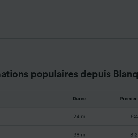
de performance des publicités et du contenu, études d’aud
pement de services.
e nos partenaires (fournisseurs)
nations populaires depuis Blanq
Durée
Premier 
24 m
6:4
36 m
8:2