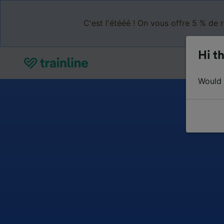
C'est l'étééé ! On vous offre 5 % de 
Hi th
Would y