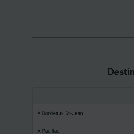
mesure 
dévelop
Liste d
Desti
À Bordeaux St-Jean
À Pauillac