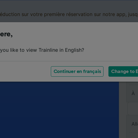
réduction sur votre première réservation sur notre app, jus
ere,
Cartes de réduction
Business
Panier
Mes
ou like to view Trainline in English?
Continuer en français
Change to E
De
À
All