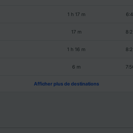
1 h 17 m
6:4
17 m
8:2
1 h 16 m
8:2
6 m
7:5
Afficher plus de destinations