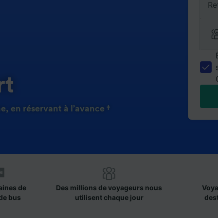
Re
rt
, en réservant à l’avance †
aines de
Des millions de voyageurs nous
Voya
de bus
utilisent chaque jour
des