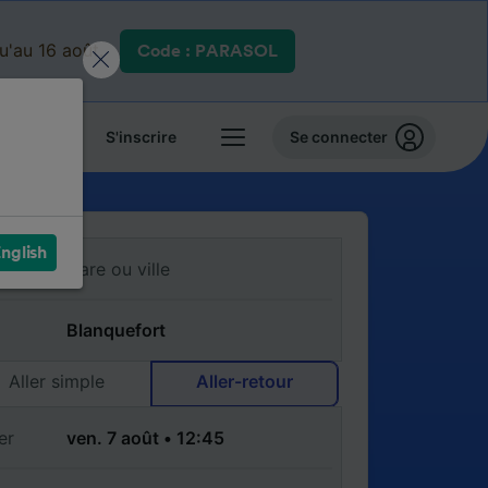
qu'au 16 août.
Code : PARASOL
 billets
S'inscrire
Se connecter
nglish
Aller simple
Aller-retour
er