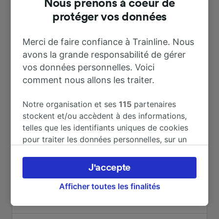
Nous prenons à coeur de
protéger vos données
Merci de faire confiance à Trainline. Nous
avons la grande responsabilité de gérer
Destinations populaires depuis
vos données personnelles. Voici
Bellegarde-sur-Valserine
comment nous allons les traiter.
Notre organisation et ses
115
partenaires
Durée
stockent et/ou accèdent à des informations,
telles que les identifiants uniques de cookies
pour traiter les données personnelles, sur un
À Genève Cornavin
27 m
appareil. Vous pouvez accepter ou gérer vos
préférences, notamment en exerçant votre
J'accepte
À Genève
1 h 0 m
droit d’opposition à l’intérêt légitime, en
cliquant ci-dessous ou à tout moment sur la
Afficher toutes les finalités
page de la politique de confidentialité. Ces
À Paris
2 h 42 m
préférences seront signalées à nos partenaires