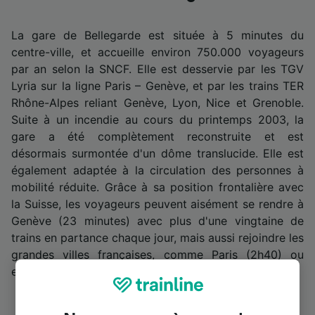
La gare de Bellegarde est située à 5 minutes du
centre-ville, et accueille environ 750.000 voyageurs
par an selon la SNCF. Elle est desservie par les TGV
Lyria sur la ligne Paris – Genève, et par les trains TER
Rhône-Alpes reliant Genève, Lyon, Nice et Grenoble.
Suite à un incendie au cours du printemps 2003, la
gare a été complètement reconstruite et est
désormais surmontée d'un dôme translucide. Elle est
également adaptée à la circulation des personnes à
mobilité réduite. Grâce à sa position frontalière avec
la Suisse, les voyageurs peuvent aisément se rendre à
Genève (23 minutes) avec plus d'une vingtaine de
trains en partance chaque jour, mais aussi rejoindre les
grandes villes françaises, comme Paris (2h40) ou
encore Lyon (1h15).