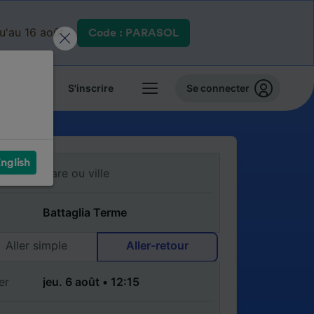
qu'au 16 août.
Code : PARASOL
 billets
S'inscrire
Se connecter
nglish
Aller simple
Aller-retour
er