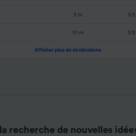
de performance des publicités et du contenu, études d’aud
pement de services.
3 m
5:5
e nos partenaires (fournisseurs)
51 m
5:5
Afficher plus de destinations
la recherche de nouvelles idée