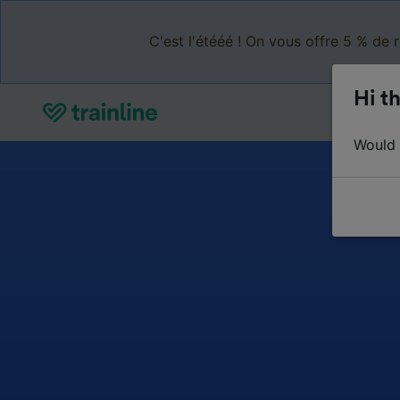
C'est l'étééé ! On vous offre 5 % de 
Hi th
Would y