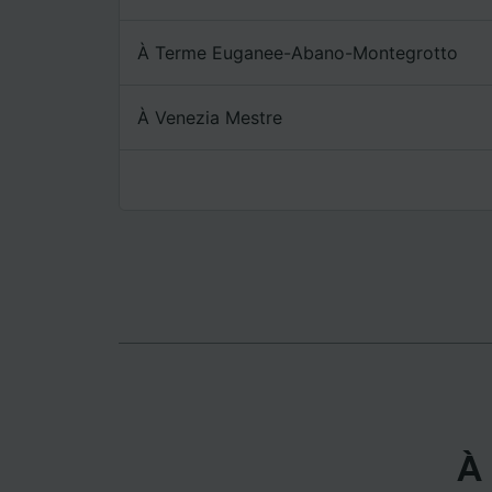
mesure 
dévelop
À Terme Euganee-Abano-Montegrotto
Liste d
À Venezia Mestre
À 