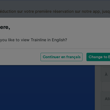
réduction sur votre première réservation sur notre app, jus
ere,
Cartes de réduction
Business
Panier
Mes
ou like to view Trainline in English?
Continuer en français
Change to E
De
À
All