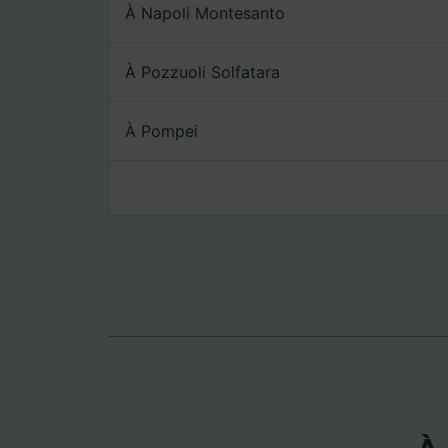
mesure 
À Napoli Montesanto
dévelop
Liste d
À Pozzuoli Solfatara
À Pompei