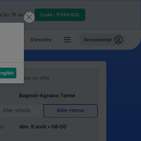
qu'au 16 août.
Code : PARASOL
 billets
S'inscrire
Se connecter
nglish
Aller simple
Aller-retour
er