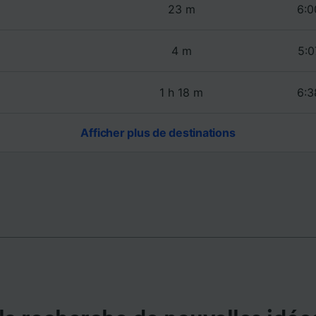
de performance des publicités et du contenu, études d’aud
23 m
6:0
pement de services.
e nos partenaires (fournisseurs)
4 m
5:0
1 h 18 m
6:3
Afficher plus de destinations