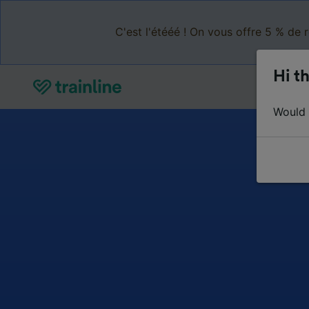
C'est l'étééé ! On vous offre 5 % de 
Hi th
Would y