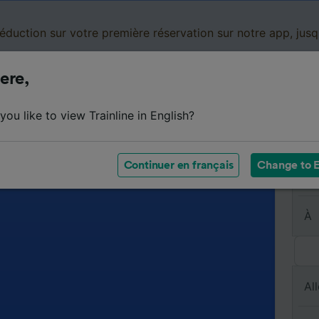
réduction sur votre première réservation sur notre app, jus
ere,
Cartes de réduction
Business
Panier
Mes
ou like to view Trainline in English?
Continuer en français
Change to E
De
À
All