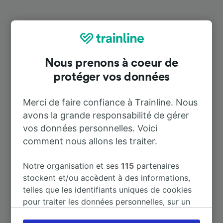
Destinations populaires depuis Bad
Schwartau
Nous prenons à coeur de
protéger vos données
Durée
Merci de faire confiance à Trainline. Nous
À Hamburg Hbf
55 m
avons la grande responsabilité de gérer
vos données personnelles. Voici
À Hambourg
55 m
comment nous allons les traiter.
À Berlin
2 h 46 m
Notre organisation et ses
115
partenaires
stockent et/ou accèdent à des informations,
telles que les identifiants uniques de cookies
À Fehmarn-Burg
17 m
pour traiter les données personnelles, sur un
appareil. Vous pouvez accepter ou gérer vos
À Berlin Hbf
2 h 57 m