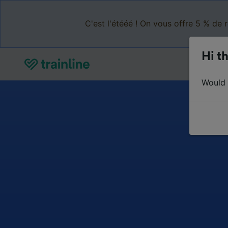
C'est l'étééé ! On vous offre 5 % de 
Hi th
Would y