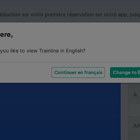
réduction sur votre première réservation sur notre app, jus
ere,
Cartes de réduction
Business
Panier
Mes
ou like to view Trainline in English?
Continuer en français
Change to E
De
À
All