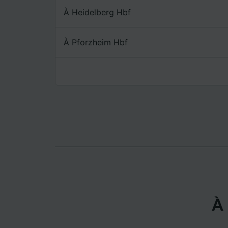
mesure 
dévelop
À Heidelberg Hbf
Liste d
À Pforzheim Hbf
À 