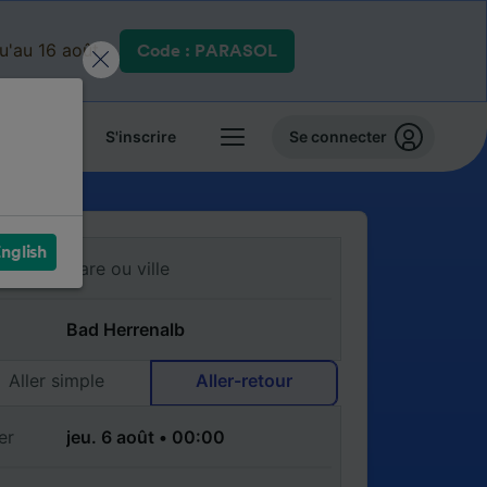
qu'au 16 août.
Code : PARASOL
 billets
S'inscrire
Se connecter
nglish
Aller simple
Aller-retour
er