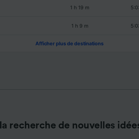
de performance des publicités et du contenu, études d’aud
pement de services.
1 h 19 m
5:0
e nos partenaires (fournisseurs)
1 h 9 m
5:0
Afficher plus de destinations
la recherche de nouvelles idée