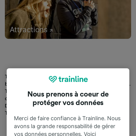
Attractions
Trouvez les informations essentielles et réservez vos
billets de train à partir de et jusqu'à Babeau-Bouldoux.
Trainline vous emmène dans 45 pays avec 270
Nous prenons à coeur de
compagnies ferroviaires et de bus, dont
SNCF
.
protéger vos données
Découvrez jusqu’où vous pouvez voyager avec
Trainline aujourd’hui.
Merci de faire confiance à Trainline. Nous
avons la grande responsabilité de gérer
vos données personnelles. Voici