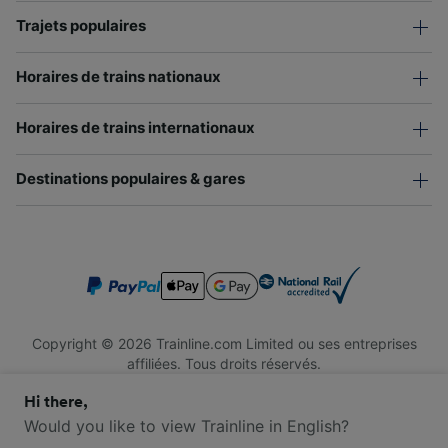
Trajets populaires
Horaires de trains nationaux
Horaires de trains internationaux
Destinations populaires & gares
Copyright © 2026 Trainline.com Limited ou ses entreprises
affiliées. Tous droits réservés.
Trainline.com Limited est immatriculée en Angleterre et au Pays
Hi there,
de Galles. Numéro d'immatriculation : 3846791. Siège social : 1
Stonecutter St, London EC4A 4AH, Royaume-Uni. Numéro de
Would you like to view Trainline in English?
TVA : 791 7261 06.