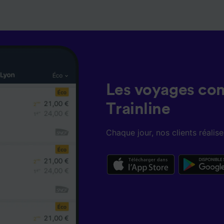
Les voyages co
Trainline
Chaque jour, nos clients réali