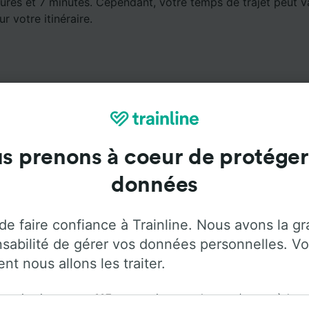
ures et 7 minutes. Cependant, votre temps de trajet peut v
ur votre itinéraire.
s prenons à coeur de protéger
Services à bord
données
r de Zurich Gare centrale à Lyon St-Paul avec
Flixbus
. Ut
our plus d'informations sur les services à bord de chaque 
de faire confiance à Trainline. Nous avons la g
sabilité de gérer vos données personnelles. Vo
t nous allons les traiter.
rganisation et ses
115
partenaires stockent et/ou accèdent
Climatisation
Accès aux personnes
Bagages