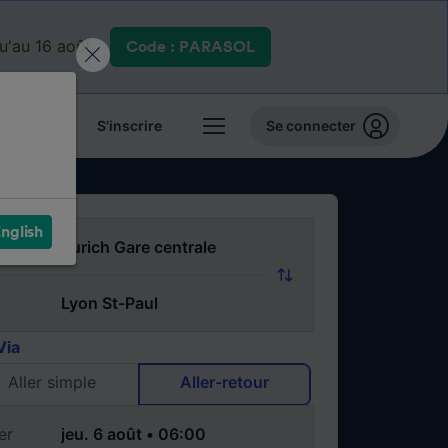
qu'au 16 août.
Code : PARASOL
 billets
S'inscrire
Se connecter
nglish
Via
Aller simple
Aller-retour
er