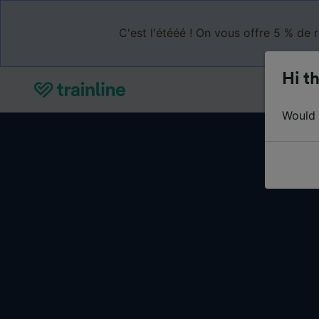
C'est l'étééé ! On vous offre 5 % de 
Hi th
Would y