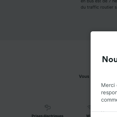
en bus est de 7 he
du traffic routier s
Nou
Vous pouvez voyage
dessous p
Merci 
respon
commen
Notre o
Prises électriques
WiFi