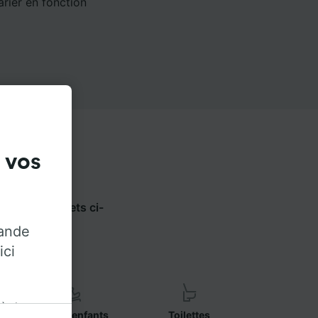
arier en fonction
 vos
ilisez les onglets ci-
opérateur.
rande
ici
 à des
Sièges enfants
Toilettes