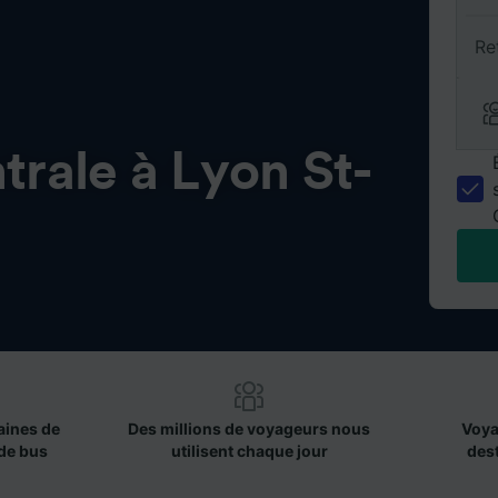
Re
trale à Lyon St-
aines de
Des millions de voyageurs nous
Voya
de bus
utilisent chaque jour
des