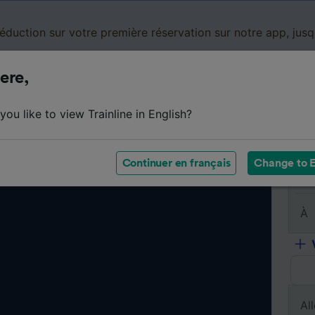
réduction sur votre première réservation sur notre app, jus
ere,
Cartes de réduction
Business
Panier
Mes
ou like to view Trainline in English?
Continuer en français
Change to E
De
À
All