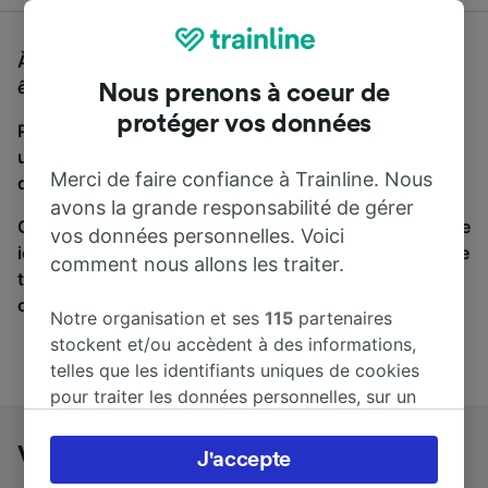
À la recherche d'un bus de Viareggio à Imperia, vous
êtes au bon endroit.
Nous prenons à coeur de
protéger vos données
Pour trouver des billets de bus, lancez simplement
une recherche ci-dessus. Nous comparons les temps
Merci de faire confiance à Trainline. Nous
de trajets et les prix des voyages, en train et en bus.
avons la grande responsabilité de gérer
Qu’importe votre destination, votre voyage commence
vos données personnelles. Voici
ici. Nous collaborons avec plus de 170 compagnies de
comment nous allons les traiter.
train et de bus. Consultez et achetez vos billets sur
cette page.
Notre organisation et ses
115
partenaires
stockent et/ou accèdent à des informations,
telles que les identifiants uniques de cookies
pour traiter les données personnelles, sur un
appareil. Vous pouvez accepter ou gérer vos
préférences, notamment en exerçant votre
Viareggio à Imperia en bus
J'accepte
droit d’opposition à l’intérêt légitime, en