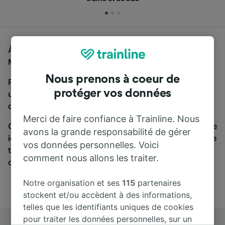
À la recherche d'un bus de Venezia Santa Lucia à
Milan, vous êtes au bon endroit.
Nous prenons à coeur de
Pour trouver des billets de bus, lancez simplement
protéger vos données
une recherche ci-dessus. Nous comparons les temps
de trajets et les prix des voyages, en train et en bus.
Merci de faire confiance à Trainline. Nous
Qu’importe votre destination, votre voyage commence
avons la grande responsabilité de gérer
ici. Nous collaborons avec plus de 170 compagnies de
vos données personnelles. Voici
train et de bus. Consultez et achetez vos billets sur
comment nous allons les traiter.
cette page.
Notre organisation et ses
115
partenaires
stockent et/ou accèdent à des informations,
telles que les identifiants uniques de cookies
pour traiter les données personnelles, sur un