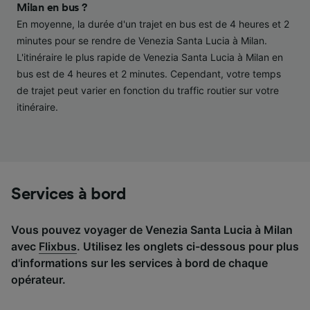
performance des publicités et du contenu,
Milan en bus ?
études d’audience et développement de
En moyenne, la durée d'un trajet en bus est de 4 heures et 2
services.
minutes pour se rendre de Venezia Santa Lucia à Milan.
L'itinéraire le plus rapide de Venezia Santa Lucia à Milan en
Liste de nos partenaires (fournisseurs)
bus est de 4 heures et 2 minutes. Cependant, votre temps
de trajet peut varier en fonction du traffic routier sur votre
itinéraire.
Services à bord
Vous pouvez voyager de Venezia Santa Lucia à Milan
avec
Flixbus
. Utilisez les onglets ci-dessous pour plus
d'informations sur les services à bord de chaque
opérateur.