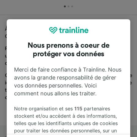
À la recherche d'un bus de Venezia Santa Lucia à
Cesenatico, vous êtes au bon endroit.
Nous prenons à coeur de
Pour trouver des billets de bus, lancez simplement
protéger vos données
une recherche ci-dessus. Nous comparons les temps
de trajets et les prix des voyages, en train et en bus.
Merci de faire confiance à Trainline. Nous
Qu’importe votre destination, votre voyage commence
avons la grande responsabilité de gérer
ici. Nous collaborons avec plus de 170 compagnies de
vos données personnelles. Voici
train et de bus. Consultez et achetez vos billets sur
comment nous allons les traiter.
cette page.
Notre organisation et ses
115
partenaires
stockent et/ou accèdent à des informations,
telles que les identifiants uniques de cookies
pour traiter les données personnelles, sur un