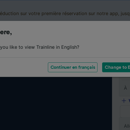
réduction sur votre première réservation sur notre app, jus
ere,
Cartes de réduction
Business
Panier
Mes
ou like to view Trainline in English?
Continuer en français
Change to E
De
À
All