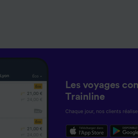
Les voyages co
Trainline
Chaque jour, nos clients réali