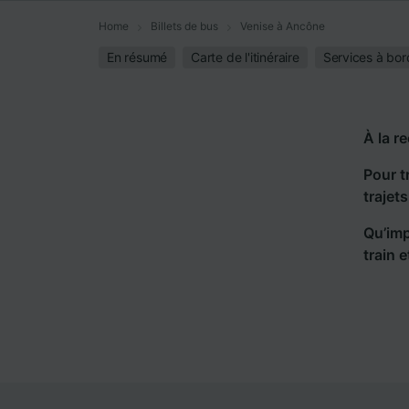
Home
Billets de bus
Venise à Ancône
En résumé
Carte de l'itinéraire
Services à bor
À la r
Pour t
trajet
Qu’imp
train 