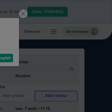
qu'au 16 août.
Code : PARASOL
 billets
S'inscrire
Se connecter
nglish
Via
Aller simple
Aller-retour
er