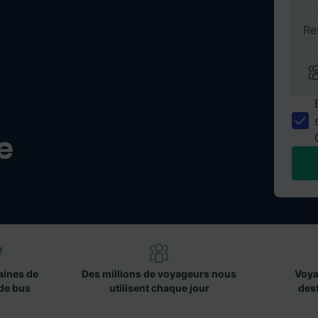
Re
e
aines de
Des millions de voyageurs nous
Voya
de bus
utilisent chaque jour
des