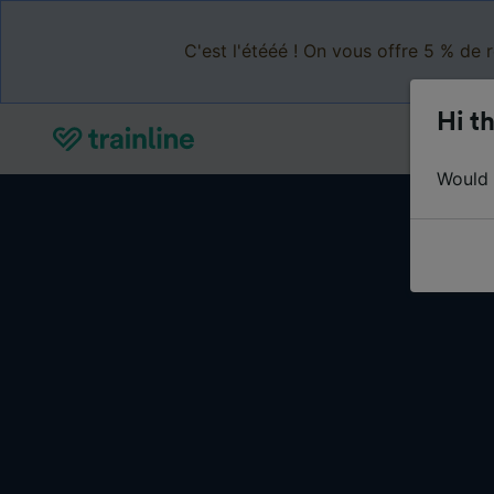
C'est l'étééé ! On vous offre 5 % de 
Hi th
Would y