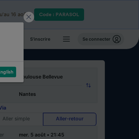
qu'au 16 août.
Code : PARASOL
 billets
S'inscrire
Se connecter
nglish
Via
Aller simple
Aller-retour
er