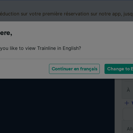
réduction sur votre première réservation sur notre app, jus
ere,
Cartes de réduction
Business
Panier
Mes
ou like to view Trainline in English?
Continuer en français
Change to E
De
À
All