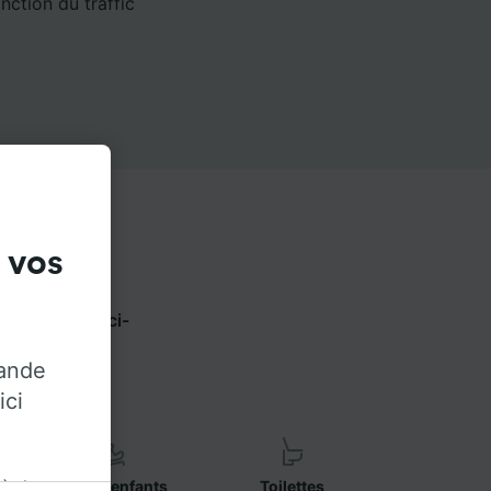
nction du traffic
 vos
ez les onglets ci-
opérateur.
rande
ici
 à des
Sièges enfants
Toilettes