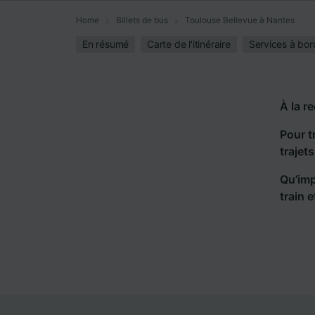
Home
Billets de bus
Toulouse Bellevue à Nantes
En résumé
Carte de l'itinéraire
Services à bor
À la r
Pour t
trajet
Qu’imp
train 