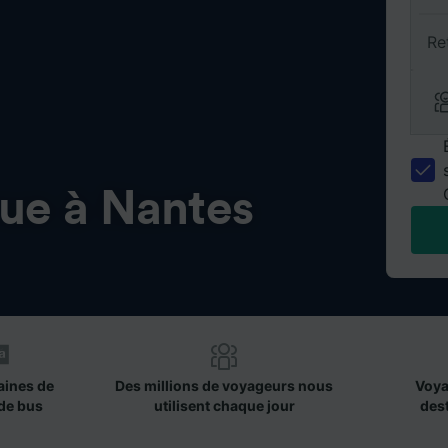
Re
vue à Nantes
aines de
Des millions de voyageurs nous
Voya
de bus
utilisent chaque jour
des