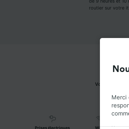
de 9 heures et 10 
routier sur votre it
Nou
Vous pouvez vo
dessous p
Merci 
respon
commen
Notre o
Prises électriques
WiFi