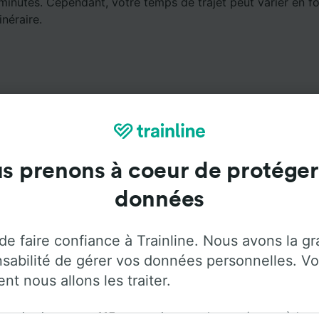
minutes. Cependant, votre temps de trajet peut varier en fo
inéraire.
Services à bord
s prenons à coeur de protéger
données
yager de Toulouse Bellevue à Nantes avec
Flixbus
. Utilis
our plus d'informations sur les services à bord de chaque 
de faire confiance à Trainline. Nous avons la g
sabilité de gérer vos données personnelles. Vo
t nous allons les traiter.
rganisation et ses
115
partenaires stockent et/ou accèdent
Climatisation
Accès aux personnes
Bagages