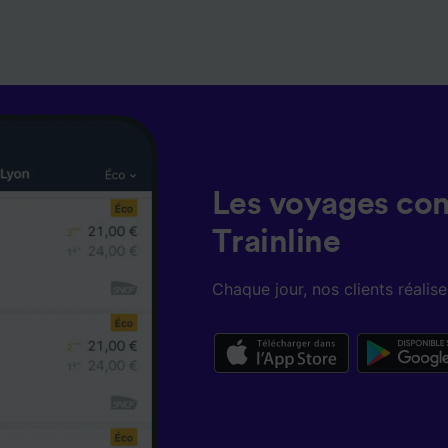
Les voyages co
Trainline
Chaque jour, nos clients réali