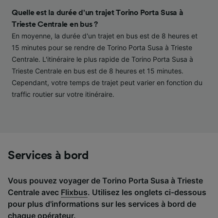
contenu personnalisés, mesure de
performance des publicités et du contenu,
Quelle est la durée d’un trajet Torino Porta Susa à
études d’audience et développement de
Trieste Centrale en bus ?
services.
En moyenne, la durée d'un trajet en bus est de 8 heures et
15 minutes pour se rendre de Torino Porta Susa à Trieste
Liste de nos partenaires (fournisseurs)
Centrale. L'itinéraire le plus rapide de Torino Porta Susa à
Trieste Centrale en bus est de 8 heures et 15 minutes.
Cependant, votre temps de trajet peut varier en fonction du
traffic routier sur votre itinéraire.
Services à bord
Vous pouvez voyager de Torino Porta Susa à Trieste
Centrale avec
Flixbus
. Utilisez les onglets ci-dessous
pour plus d'informations sur les services à bord de
chaque opérateur.