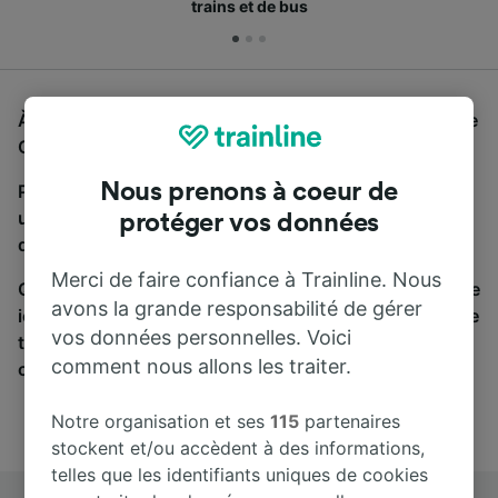
trains et de bus
À la recherche d'un bus de Torino Porta Susa à Trieste
Centrale, vous êtes au bon endroit.
Nous prenons à coeur de
Pour trouver des billets de bus, lancez simplement
une recherche ci-dessus. Nous comparons les temps
protéger vos données
de trajets et les prix des voyages, en train et en bus.
Merci de faire confiance à Trainline. Nous
Qu’importe votre destination, votre voyage commence
avons la grande responsabilité de gérer
ici. Nous collaborons avec plus de 170 compagnies de
vos données personnelles. Voici
train et de bus. Consultez et achetez vos billets sur
comment nous allons les traiter.
cette page.
Notre organisation et ses
115
partenaires
stockent et/ou accèdent à des informations,
telles que les identifiants uniques de cookies