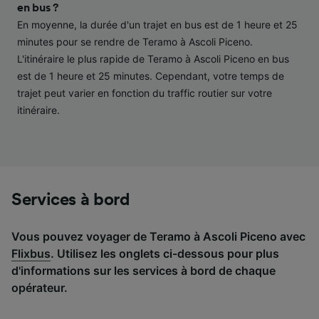
performance des publicités et du contenu,
en bus ?
études d’audience et développement de
En moyenne, la durée d'un trajet en bus est de 1 heure et 25
services.
minutes pour se rendre de Teramo à Ascoli Piceno.
L'itinéraire le plus rapide de Teramo à Ascoli Piceno en bus
Liste de nos partenaires (fournisseurs)
est de 1 heure et 25 minutes. Cependant, votre temps de
trajet peut varier en fonction du traffic routier sur votre
itinéraire.
Services à bord
Vous pouvez voyager de Teramo à Ascoli Piceno avec
Flixbus
. Utilisez les onglets ci-dessous pour plus
d'informations sur les services à bord de chaque
opérateur.