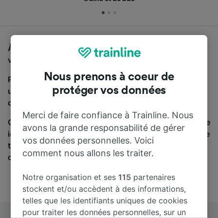
À la recherche d'un bus de Teramo à Ascoli Piceno,
vous êtes au bon endroit.
Nous prenons à coeur de
Pour trouver des billets de bus, lancez simplement
protéger vos données
une recherche ci-dessus. Nous comparons les temps
de trajets et les prix des voyages, en train et en bus.
Merci de faire confiance à Trainline. Nous
Qu’importe votre destination, votre voyage commence
avons la grande responsabilité de gérer
ici. Nous collaborons avec plus de 170 compagnies de
vos données personnelles. Voici
train et de bus. Consultez et achetez vos billets sur
comment nous allons les traiter.
cette page.
Notre organisation et ses
115
partenaires
stockent et/ou accèdent à des informations,
telles que les identifiants uniques de cookies
pour traiter les données personnelles, sur un