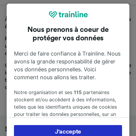
À la recherche d'un bus de Stuttgart à Bratislava, vous
êtes au bon endroit.
Nous prenons à coeur de
protéger vos données
Pour trouver des billets de bus, lancez simplement
une recherche ci-dessus. Nous comparons les temps
de trajets et les prix des voyages, en train et en bus.
Merci de faire confiance à Trainline. Nous
avons la grande responsabilité de gérer
Qu’importe votre destination, votre voyage commence
vos données personnelles. Voici
ici. Nous collaborons avec plus de 170 compagnies de
comment nous allons les traiter.
train et de bus. Consultez et achetez vos billets sur
cette page.
Notre organisation et ses
115
partenaires
stockent et/ou accèdent à des informations,
telles que les identifiants uniques de cookies
pour traiter les données personnelles, sur un
appareil. Vous pouvez accepter ou gérer vos
préférences, notamment en exerçant votre
Stuttgart à Bratislava en bus
J'accepte
droit d’opposition à l’intérêt légitime, en