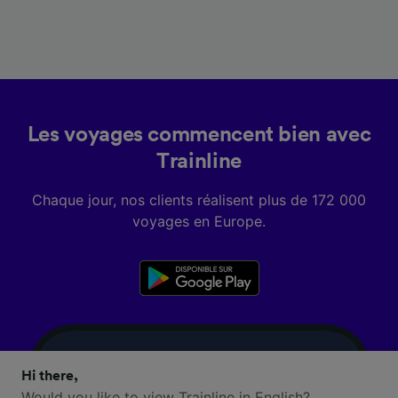
Les voyages commencent bien avec
Trainline
Chaque jour, nos clients réalisent plus de 172 000
voyages en Europe.
Hi there,
Would you like to view Trainline in English?