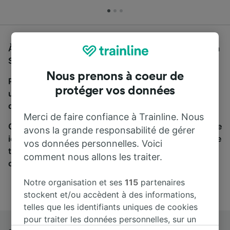
À la recherche d'un bus de Roma Tuscolana à Venezia
Santa Lucia, vous êtes au bon endroit.
Nous prenons à coeur de
Pour trouver des billets de bus, lancez simplement
protéger vos données
une recherche ci-dessus. Nous comparons les temps
de trajets et les prix des voyages, en train et en bus.
Merci de faire confiance à Trainline. Nous
Qu’importe votre destination, votre voyage commence
avons la grande responsabilité de gérer
ici. Nous collaborons avec plus de 170 compagnies de
vos données personnelles. Voici
train et de bus. Consultez et achetez vos billets sur
comment nous allons les traiter.
cette page.
Notre organisation et ses
115
partenaires
stockent et/ou accèdent à des informations,
telles que les identifiants uniques de cookies
pour traiter les données personnelles, sur un