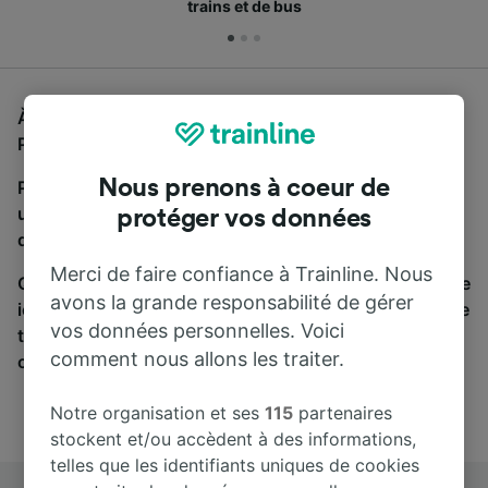
trains et de bus
À la recherche d'un bus de Roma Tuscolana à Lyon
Part-Dieu, vous êtes au bon endroit.
Nous prenons à coeur de
Pour trouver des billets de bus, lancez simplement
une recherche ci-dessus. Nous comparons les temps
protéger vos données
de trajets et les prix des voyages, en train et en bus.
Merci de faire confiance à Trainline. Nous
Qu’importe votre destination, votre voyage commence
avons la grande responsabilité de gérer
ici. Nous collaborons avec plus de 170 compagnies de
vos données personnelles. Voici
train et de bus. Consultez et achetez vos billets sur
comment nous allons les traiter.
cette page.
Notre organisation et ses
115
partenaires
stockent et/ou accèdent à des informations,
telles que les identifiants uniques de cookies