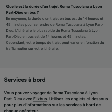
contenu personnalisés, mesure de
performance des publicités et du contenu,
Quelle est la durée d’un trajet Roma Tuscolana à Lyon
études d’audience et développement de
Part-Dieu en bus ?
services.
En moyenne, la durée d'un trajet en bus est de 14 heures et
45 minutes pour se rendre de Roma Tuscolana à Lyon Part-
Liste de nos partenaires (fournisseurs)
Dieu. L'itinéraire le plus rapide de Roma Tuscolana à Lyon
Part-Dieu en bus est de 14 heures et 45 minutes.
Cependant, votre temps de trajet peut varier en fonction du
traffic routier sur votre itinéraire.
Services à bord
Vous pouvez voyager de Roma Tuscolana à Lyon
Part-Dieu avec
Flixbus
. Utilisez les onglets ci-dessous
pour plus d'informations sur les services à bord de
chaque opérateur.