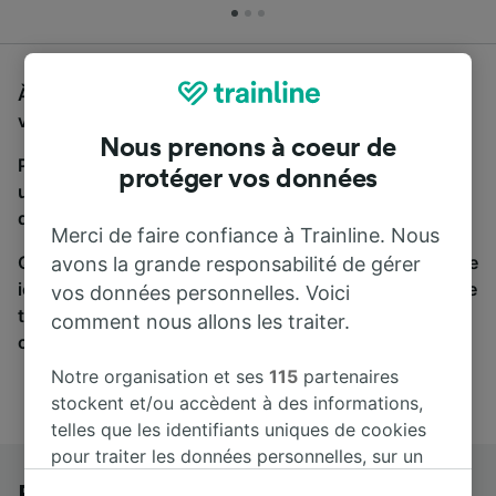
À la recherche d'un bus de Roma Tiburtina à Boiano,
vous êtes au bon endroit.
Nous prenons à coeur de
Pour trouver des billets de bus, lancez simplement
protéger vos données
une recherche ci-dessus. Nous comparons les temps
de trajets et les prix des voyages, en train et en bus.
Merci de faire confiance à Trainline. Nous
Qu’importe votre destination, votre voyage commence
avons la grande responsabilité de gérer
ici. Nous collaborons avec plus de 170 compagnies de
vos données personnelles. Voici
train et de bus. Consultez et achetez vos billets sur
comment nous allons les traiter.
cette page.
Notre organisation et ses
115
partenaires
stockent et/ou accèdent à des informations,
telles que les identifiants uniques de cookies
pour traiter les données personnelles, sur un
appareil. Vous pouvez accepter ou gérer vos
Roma Tiburtina à Boiano en bus