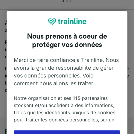
À la recherche d'un bus de Rome à Ostuni, vous êtes
au bon endroit.
Nous prenons à coeur de
Pour trouver des billets de bus, lancez simplement
protéger vos données
une recherche ci-dessus. Nous comparons les temps
de trajets et les prix des voyages, en train et en bus.
Merci de faire confiance à Trainline. Nous
avons la grande responsabilité de gérer
Qu’importe votre destination, votre voyage commence
vos données personnelles. Voici
ici. Nous collaborons avec plus de 170 compagnies de
train et de bus. Consultez et achetez vos billets sur
comment nous allons les traiter.
cette page.
Notre organisation et ses
115
partenaires
stockent et/ou accèdent à des informations,
telles que les identifiants uniques de cookies
pour traiter les données personnelles, sur un
appareil. Vous pouvez accepter ou gérer vos
Rome à Ostuni en bus
préférences, notamment en exerçant votre