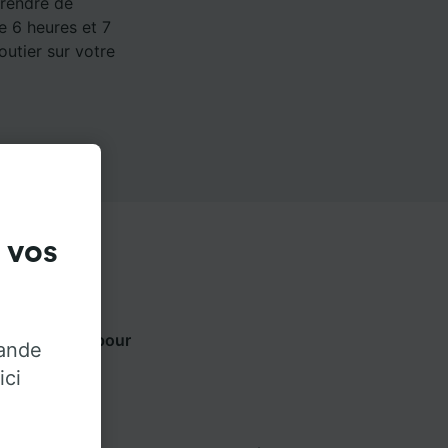
 rendre de
de 6 heures et 7
outier sur votre
 vos
ts ci-dessous pour
rande
ur.
ici