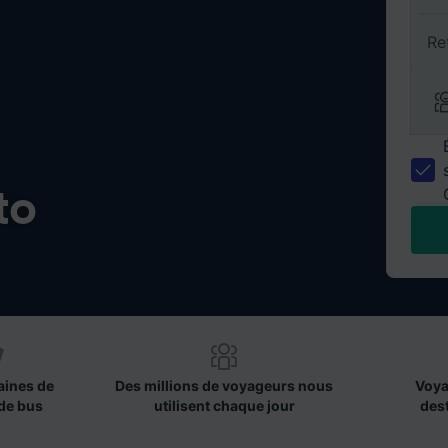
Re
to
aines de
Des millions de voyageurs nous
Voya
de bus
utilisent chaque jour
des