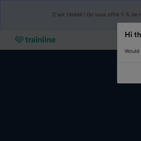
C'est l'étééé ! On vous offre 5 % de 
Hi th
Would y