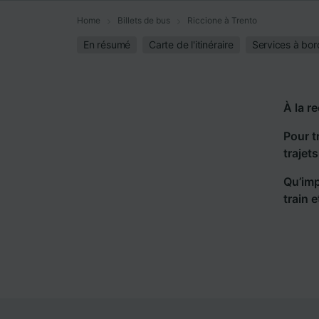
Home
Billets de bus
Riccione à Trento
En résumé
Carte de l'itinéraire
Services à bor
À la r
Pour t
trajet
Qu’imp
train 