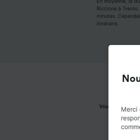
En moyenne, la dur
Riccione à Trento.
minutes. Cependant
itinéraire.
Nou
Vous pouvez voy
Merci 
pl
respon
commen