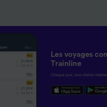
Les voyages co
Trainline
Chaque jour, nos clients réali