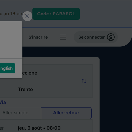
qu'au 16 août.
Code : PARASOL
 billets
S'inscrire
Se connecter
nglish
Via
Aller simple
Aller-retour
er