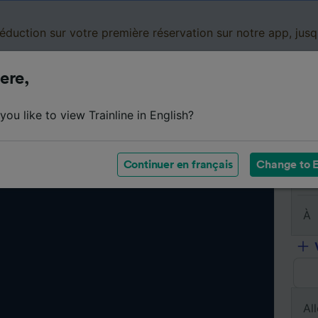
réduction sur votre première réservation sur notre app, jus
ere,
Cartes de réduction
Business
Panier
Mes
ou like to view Trainline in English?
Continuer en français
Change to E
De
À
All