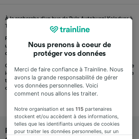
À la recherche d'un bus de Pula Autobusni Kolodvor à
Trieste Centrale, vous êtes au bon endroit.
Pour trouver des billets de bus, lancez simplement
Nous prenons à coeur de
une recherche ci-dessus. Nous comparons les temps
protéger vos données
de trajets et les prix des voyages, en train et en bus.
Qu’importe votre destination, votre voyage commence
Merci de faire confiance à Trainline. Nous
ici. Nous collaborons avec plus de 170 compagnies de
avons la grande responsabilité de gérer
train et de bus. Consultez et achetez vos billets sur
vos données personnelles. Voici
cette page.
comment nous allons les traiter.
Notre organisation et ses
115
partenaires
stockent et/ou accèdent à des informations,
telles que les identifiants uniques de cookies
Pula Autobusni Kolodvor à Trieste
pour traiter les données personnelles, sur un
appareil. Vous pouvez accepter ou gérer vos