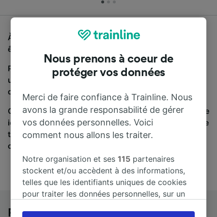
À la recherche d'un bus de Prague à Dresde, vous
êtes au bon endroit.
Nous prenons à coeur de
Pour trouver des billets de bus, lancez simplement
protéger vos données
une recherche ci-dessus. Nous comparons les temps
de trajets et les prix des voyages, en train et en bus.
Merci de faire confiance à Trainline. Nous
avons la grande responsabilité de gérer
Qu’importe votre destination, votre voyage commence
vos données personnelles. Voici
ici. Nous collaborons avec plus de 170 compagnies de
train et de bus. Consultez et achetez vos billets sur
comment nous allons les traiter.
cette page.
Notre organisation et ses
115
partenaires
stockent et/ou accèdent à des informations,
telles que les identifiants uniques de cookies
pour traiter les données personnelles, sur un
appareil. Vous pouvez accepter ou gérer vos
Prague à Dresde en bus
préférences, notamment en exerçant votre