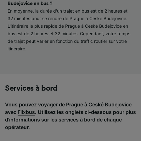
performance des publicités et du contenu,
Budejovice en bus ?
études d’audience et développement de
En moyenne, la durée d'un trajet en bus est de 2 heures et
services.
32 minutes pour se rendre de Prague à Ceské Budejovice.
L'itinéraire le plus rapide de Prague à Ceské Budejovice en
Liste de nos partenaires (fournisseurs)
bus est de 2 heures et 32 minutes. Cependant, votre temps
de trajet peut varier en fonction du traffic routier sur votre
itinéraire.
Services à bord
Vous pouvez voyager de Prague à Ceské Budejovice
avec
Flixbus
. Utilisez les onglets ci-dessous pour plus
d'informations sur les services à bord de chaque
opérateur.