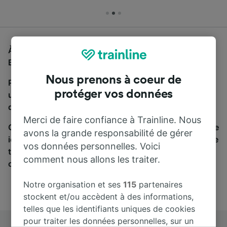
À la recherche d'un bus de Prague à Ceské
Budejovice, vous êtes au bon endroit.
Nous prenons à coeur de
Pour trouver des billets de bus, lancez simplement
protéger vos données
une recherche ci-dessus. Nous comparons les temps
de trajets et les prix des voyages, en train et en bus.
Merci de faire confiance à Trainline. Nous
Qu’importe votre destination, votre voyage commence
avons la grande responsabilité de gérer
ici. Nous collaborons avec plus de 170 compagnies de
vos données personnelles. Voici
train et de bus. Consultez et achetez vos billets sur
comment nous allons les traiter.
cette page.
Notre organisation et ses
115
partenaires
stockent et/ou accèdent à des informations,
telles que les identifiants uniques de cookies
pour traiter les données personnelles, sur un