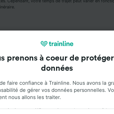
es. Cependant, votre temps de trajet peut varier en fonctio
inéraire.
s prenons à coeur de protéger
Services à bord
données
ager de Potsdam à Hamburg Hbf avec
Flixbus
. Utilisez les
plus d'informations sur les services à bord de chaque opér
de faire confiance à Trainline. Nous avons la g
sabilité de gérer vos données personnelles. Vo
t nous allons les traiter.
rganisation et ses
115
partenaires stockent et/ou accèdent
Climatisation
Accès aux personnes
Bagages