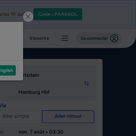
qu'au 16 août.
Code : PARASOL
 billets
S'inscrire
Se connecter
nglish
Via
Aller simple
Aller-retour
er