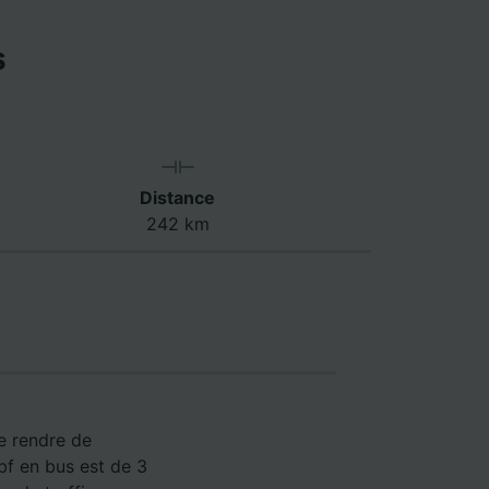
s
Distance
242 km
e rendre de
bf en bus est de 3