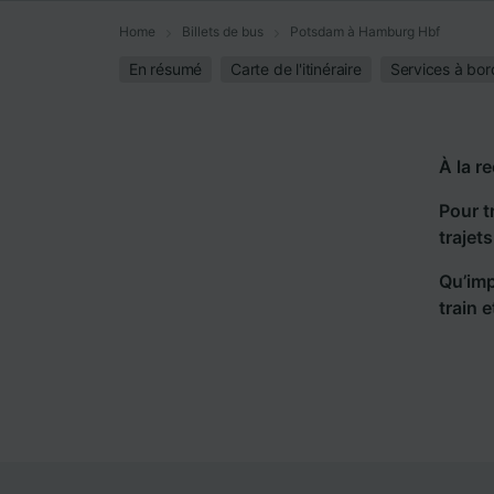
Home
Billets de bus
Potsdam à Hamburg Hbf
En résumé
Carte de l'itinéraire
Services à bor
À la r
Pour t
trajet
Qu’imp
train 