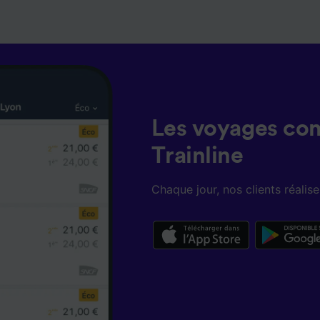
Les voyages co
Trainline
Chaque jour, nos clients réali