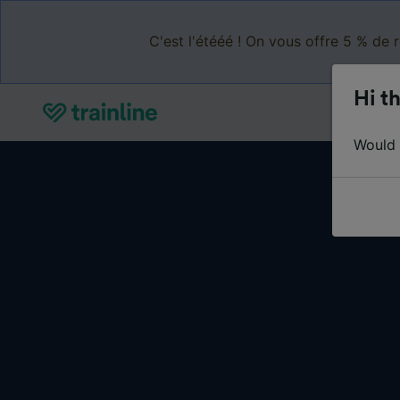
C'est l'étééé ! On vous offre 5 % de 
Hi th
Would y