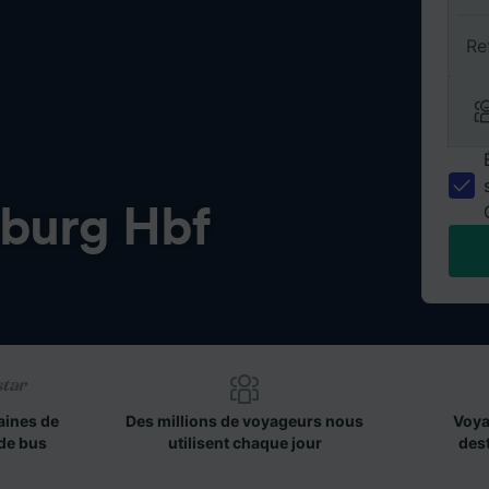
Re
burg Hbf
aines de
Des millions de voyageurs nous
Voya
de bus
utilisent chaque jour
des