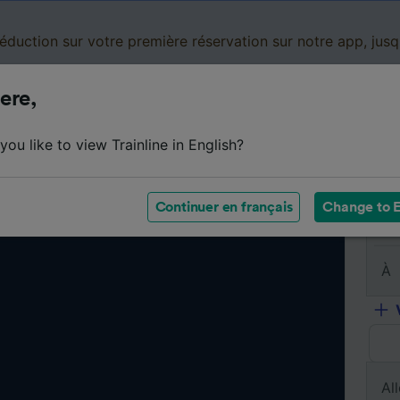
réduction sur votre première réservation sur notre app, jus
ere,
Cartes de réduction
Business
Panier
Mes
ou like to view Trainline in English?
Continuer en français
Change to E
De
À
All