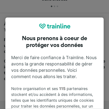
À la recherche d'un bus de Pisa Centrale à Roma
Tiburtina, vous êtes au bon endroit.
Nous prenons à coeur de
Pour trouver des billets de bus, lancez simplement
protéger vos données
une recherche ci-dessus. Nous comparons les temps
de trajets et les prix des voyages, en train et en bus.
Merci de faire confiance à Trainline. Nous
Qu’importe votre destination, votre voyage commence
avons la grande responsabilité de gérer
ici. Nous collaborons avec plus de 170 compagnies de
vos données personnelles. Voici
train et de bus. Consultez et achetez vos billets sur
comment nous allons les traiter.
cette page.
Notre organisation et ses
115
partenaires
stockent et/ou accèdent à des informations,
telles que les identifiants uniques de cookies
pour traiter les données personnelles, sur un