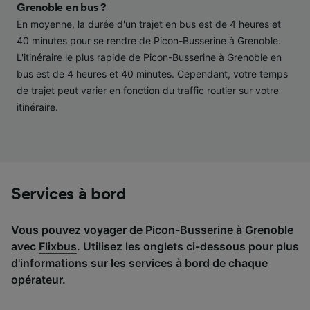
performance des publicités et du contenu,
Grenoble en bus ?
études d’audience et développement de
En moyenne, la durée d'un trajet en bus est de 4 heures et
services.
40 minutes pour se rendre de Picon-Busserine à Grenoble.
L'itinéraire le plus rapide de Picon-Busserine à Grenoble en
Liste de nos partenaires (fournisseurs)
bus est de 4 heures et 40 minutes. Cependant, votre temps
de trajet peut varier en fonction du traffic routier sur votre
itinéraire.
Services à bord
Vous pouvez voyager de Picon-Busserine à Grenoble
avec
Flixbus
. Utilisez les onglets ci-dessous pour plus
d'informations sur les services à bord de chaque
opérateur.