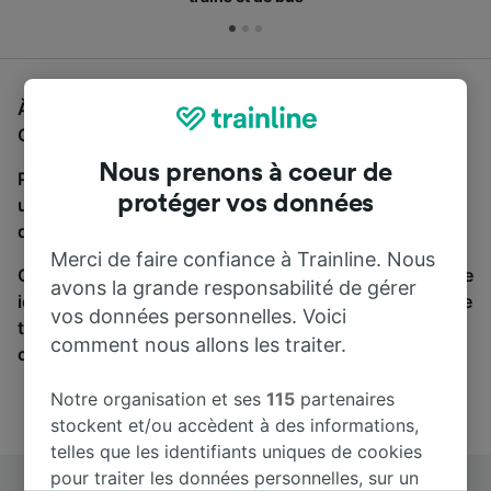
À la recherche d'un bus de Picon-Busserine à
Grenoble, vous êtes au bon endroit.
Nous prenons à coeur de
Pour trouver des billets de bus, lancez simplement
protéger vos données
une recherche ci-dessus. Nous comparons les temps
de trajets et les prix des voyages, en train et en bus.
Merci de faire confiance à Trainline. Nous
Qu’importe votre destination, votre voyage commence
avons la grande responsabilité de gérer
ici. Nous collaborons avec plus de 170 compagnies de
vos données personnelles. Voici
train et de bus. Consultez et achetez vos billets sur
comment nous allons les traiter.
cette page.
Notre organisation et ses
115
partenaires
stockent et/ou accèdent à des informations,
telles que les identifiants uniques de cookies
pour traiter les données personnelles, sur un