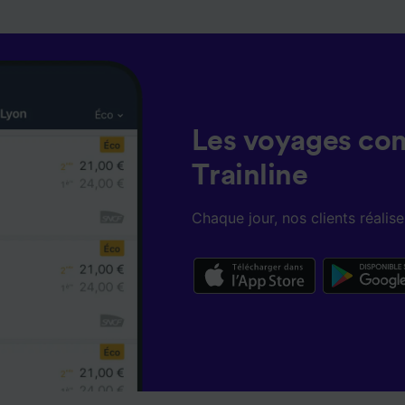
Les voyages co
Trainline
Chaque jour, nos clients réali