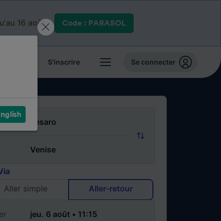
qu'au 16 août.
Code : PARASOL
 billets
S'inscrire
Se connecter
nglish
Via
Aller simple
Aller-retour
er