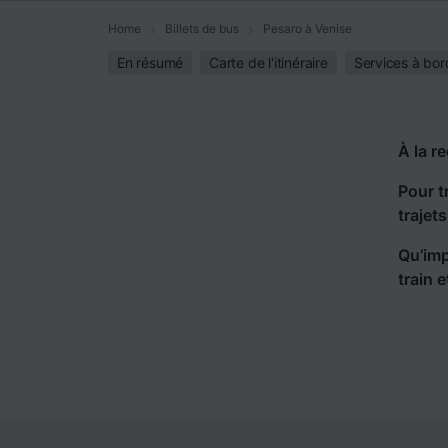
Home
Billets de bus
Pesaro à Venise
En résumé
Carte de l'itinéraire
Services à bor
À la r
Pour t
trajet
Qu’imp
train 