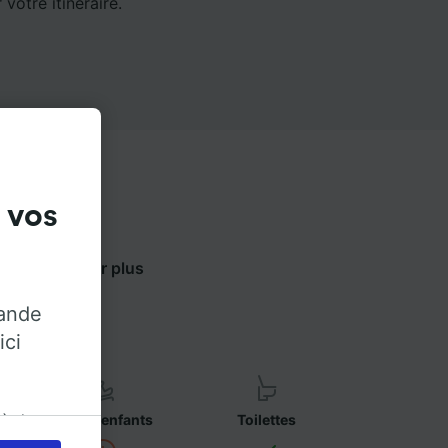
votre itinéraire.
 vos
ci-dessous pour plus
.
rande
ici
 à des
Sièges enfants
Toilettes
iter les