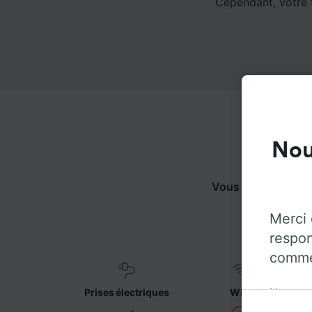
Cependant, votre t
Nou
Vous pouvez voyag
Merci 
respon
commen
Notre o
Prises électriques
WiFi
informat