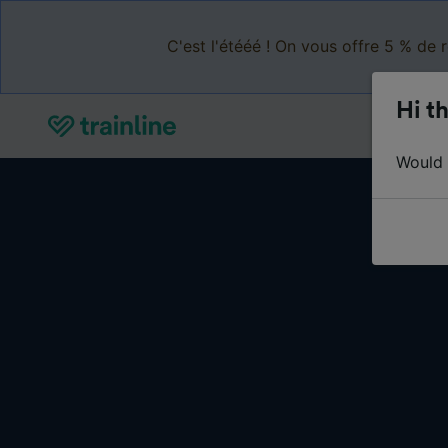
C'est l'étééé ! On vous offre 5 % de 
Hi th
Would y