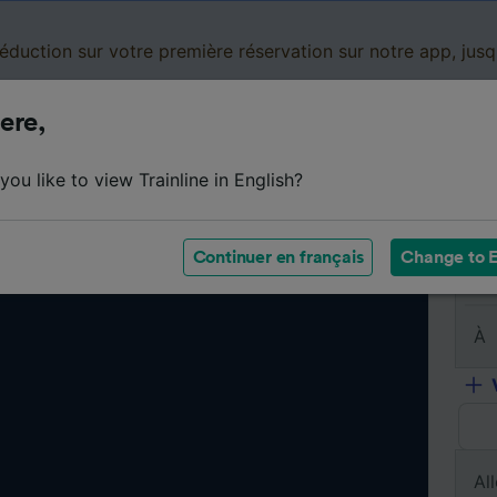
réduction sur votre première réservation sur notre app, jus
ere,
Cartes de réduction
Business
Panier
Mes
ou like to view Trainline in English?
Continuer en français
Change to E
De
À
All