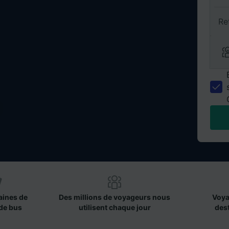
Re
aines de
Des millions de voyageurs nous
Voya
de bus
utilisent chaque jour
des