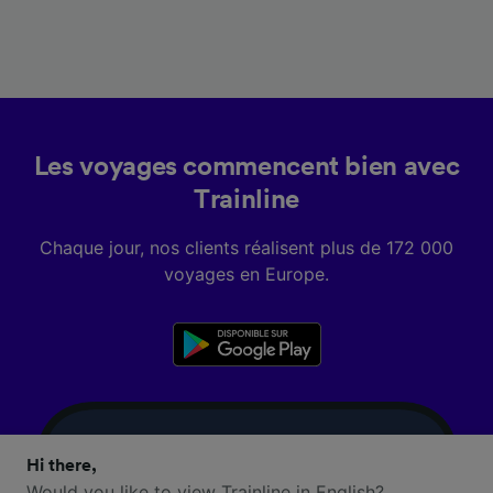
Les voyages commencent bien avec
Trainline
Chaque jour, nos clients réalisent plus de 172 000
voyages en Europe.
Hi there,
Would you like to view Trainline in English?