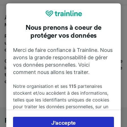
À la recherche d'un bus de Paris Austerlitz à
Montélimar, vous êtes au bon endroit.
Nous prenons à coeur de
protéger vos données
Pour trouver des billets de bus, lancez simplement
une recherche ci-dessus. Nous comparons les temps
de trajets et les prix des voyages, en train et en bus.
Merci de faire confiance à Trainline. Nous
avons la grande responsabilité de gérer
Qu’importe votre destination, votre voyage commence
vos données personnelles. Voici
ici. Nous collaborons avec plus de 170 compagnies de
comment nous allons les traiter.
train et de bus. Consultez et achetez vos billets sur
cette page.
Notre organisation et ses
115
partenaires
stockent et/ou accèdent à des informations,
telles que les identifiants uniques de cookies
pour traiter les données personnelles, sur un
appareil. Vous pouvez accepter ou gérer vos
préférences, notamment en exerçant votre
Paris Austerlitz à Montélimar en bus
J'accepte
droit d’opposition à l’intérêt légitime, en